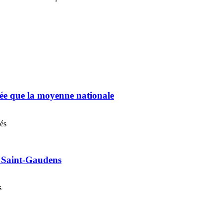
chée que la moyenne nationale
nés
e Saint-Gaudens
s