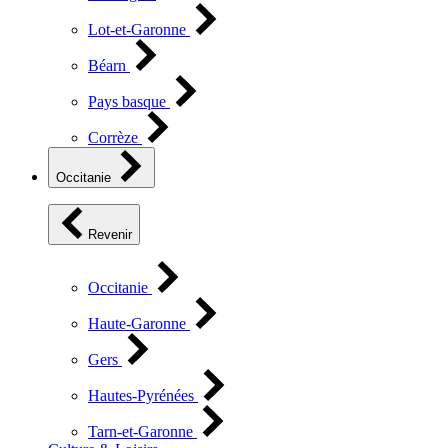
Lot-et-Garonne
Béarn
Pays basque
Corrèze
Occitanie
Revenir
Occitanie
Haute-Garonne
Gers
Hautes-Pyrénées
Tarn-et-Garonne