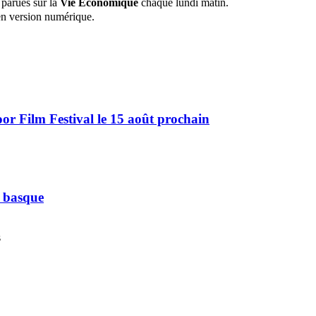
 parues sur la
Vie Économique
chaque lundi matin.
n version numérique.
r Film Festival le 15 août prochain
e basque
s