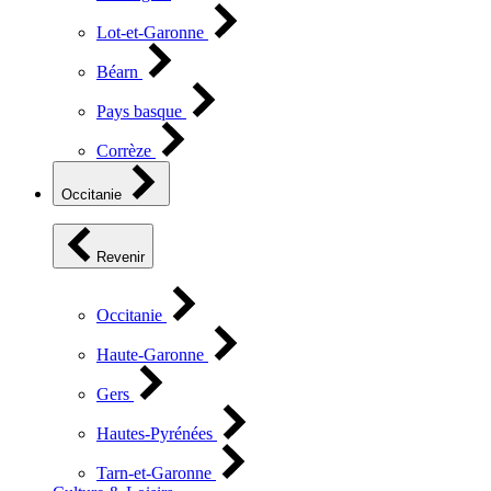
Lot-et-Garonne
Béarn
Pays basque
Corrèze
Occitanie
Revenir
Occitanie
Haute-Garonne
Gers
Hautes-Pyrénées
Tarn-et-Garonne