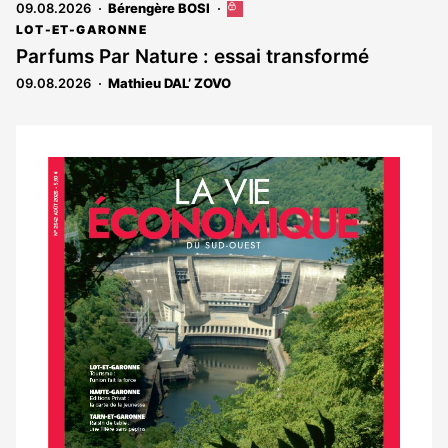
09.08.2026
Bérengère BOSI
Cet
aux
article
abonnés
LOT-ET-GARONNE
est
Parfums Par Nature : essai transformé
réservé
09.08.2026
Mathieu DAL’ ZOVO
aux
abonnés
Notre
dernier
magazine