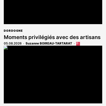
DORDOGNE
Moments privilégiés avec des artisans
05.08.2026
Suzanne BOIREAU-TARTARAT
Cet
article
est
réservé
aux
abonnés