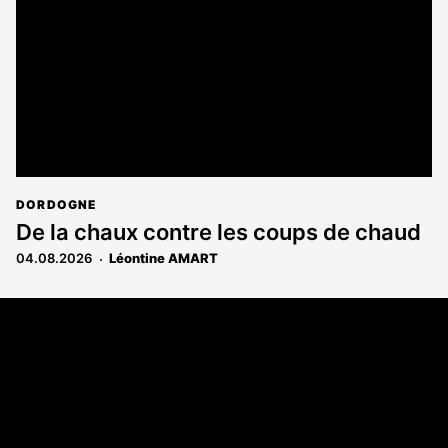
DORDOGNE
De la chaux contre les coups de chaud
04.08.2026
Léontine AMART
Coordonnées
108 rue Fondaudège - CS71900
33081 Bordeaux Cedex
Tél. 05 56 81 17 32