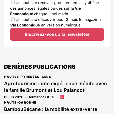
Je souhaite recevoir gratuitement la synthèse
des annonces légales parues sur la
Vie
Économique
chaque lundi matin.
Je souhaite découvrir pour 3 mois le magazine
Vie Économique
en version numérique.
Inscrivez-vous à la newsletter
DENIÈRES PUBLICATIONS
HAUTES-PYRÉNÉES
GERS
Agrotourisme : une expérience inédite avec
la famille Brumont et Lou Palancot’
09.08.2026
Hermance HITTE
Cet
article
HAUTE-GARONNE
est
BambouBécane : la mobilité extra-verte
réservé