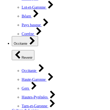
Lot-et-Garonne
Béarn
Pays basque
Corrèze
Occitanie
Revenir
Occitanie
Haute-Garonne
Gers
Hautes-Pyrénées
Tarn-et-Garonne