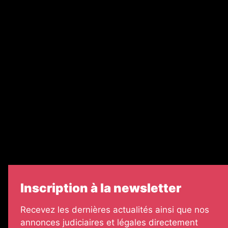
Nos magazines
Ventes aux enchères & opportunités
Recrutement
Nos partenaires
Legal Medias
Échos Judiciaires Girondins
7 Jours
Informateur Judiciaire
Les Annonces Landaises
Inscription à la newsletter
Recevez les dernières actualités ainsi que nos
annonces judiciaires et légales directement