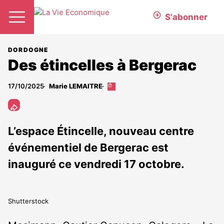
S'abonner
DORDOGNE
Des étincelles à Bergerac
17/10/2025
Marie LEMAITRE
Cet
article
est
réservé
aux
L’espace Étincelle, nouveau centre
abonnés
événementiel de Bergerac est
inauguré ce vendredi 17 octobre.
Shutterstock