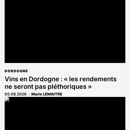
est
réservé
aux
abonnés
DORDOGNE
Vins en Dordogne : « les rendements
ne seront pas pléthoriques »
05.08.2026
Marie LEMAITRE