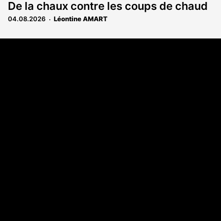
De la chaux contre les coups de chaud
04.08.2026
Léontine AMART
Coordonnées
108 rue Fondaudège - CS71900
33081 Bordeaux Cedex
Tél. 05 56 81 17 32
A propos
Qui sommes-nous
Contact
Annonces légales
Abonnement