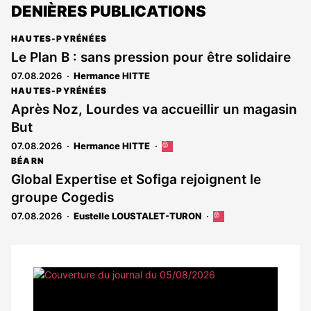
DENIÈRES PUBLICATIONS
HAUTES-PYRÉNÉES
Le Plan B : sans pression pour être solidaire
07.08.2026
Hermance HITTE
HAUTES-PYRÉNÉES
Après Noz, Lourdes va accueillir un magasin
But
07.08.2026
Hermance HITTE
Cet
article
BÉARN
est
Global Expertise et Sofiga rejoignent le
réservé
groupe Cogedis
aux
abonnés
07.08.2026
Eustelle LOUSTALET-TURON
Cet
article
est
réservé
aux
Notre
abonnés
dernier