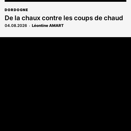
DORDOGNE
De la chaux contre les coups de chaud
04.08.2026
Léontine AMART
Coordonnées
108 rue Fondaudège - CS71900
33081 Bordeaux Cedex
Tél. 05 56 81 17 32
A propos
Qui sommes-nous
Contact
Annonces légales