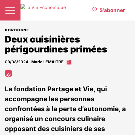
S'abonner
DORDOGNE
Deux cuisinières
périgourdines primées
09/08/2024
Marie LEMAITRE
Cet
article
est
réservé
aux
La fondation Partage et Vie, qui
abonnés
accompagne les personnes
confrontées à la perte d’autonomie, a
organisé un concours culinaire
opposant des cuisiniers de ses