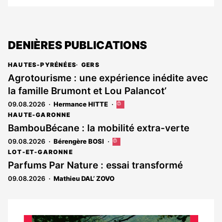
DENIÈRES PUBLICATIONS
HAUTES-PYRÉNÉES
GERS
Agrotourisme : une expérience inédite avec
la famille Brumont et Lou Palancot’
09.08.2026
Hermance HITTE
Cet
article
HAUTE-GARONNE
est
BambouBécane : la mobilité extra-verte
réservé
09.08.2026
Bérengère BOSI
Cet
aux
article
abonnés
LOT-ET-GARONNE
est
Parfums Par Nature : essai transformé
réservé
09.08.2026
Mathieu DAL’ ZOVO
aux
abonnés