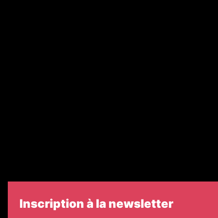
Abonnement
Nos magazines
Ventes aux enchères & opportunités
Recrutement
Nos partenaires
Legal Medias
Échos Judiciaires Girondins
7 Jours
Informateur Judiciaire
Les Annonces Landaises
Inscription à la newsletter