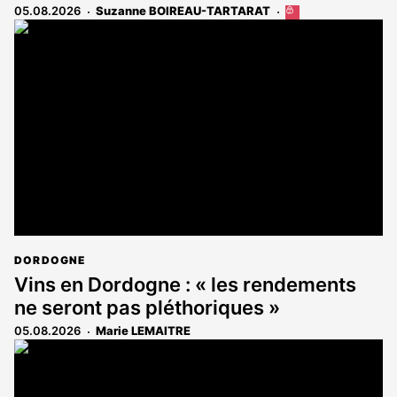
05.08.2026
Suzanne BOIREAU-TARTARAT
Cet
article
est
réservé
aux
abonnés
DORDOGNE
Vins en Dordogne : « les rendements
ne seront pas pléthoriques »
05.08.2026
Marie LEMAITRE