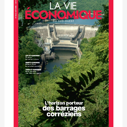
Notre
dernier
magazine