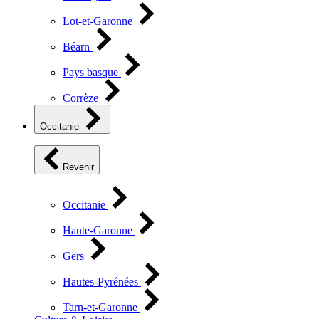
Lot-et-Garonne
Béarn
Pays basque
Corrèze
Occitanie
Revenir
Occitanie
Haute-Garonne
Gers
Hautes-Pyrénées
Tarn-et-Garonne