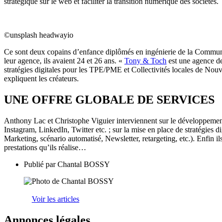
stratégique sur le web et faciliter la transition numérique des sociétés.
©unsplash headwayio
Ce sont deux copains d’enfance diplômés en ingénierie de la Communi
leur agence, ils avaient 24 et 26 ans. «
Tony & Toch
est une agence de
stratégies digitales pour les TPE/PME et Collectivités locales de Nouvel
expliquent les créateurs.
UNE OFFRE GLOBALE DE SERVICES
Anthony Lac et Christophe Viguier interviennent sur le développement
Instagram, LinkedIn, Twitter etc. ; sur la mise en place de stratégies d
Marketing, scénario automatisé, Newsletter, retargeting, etc.). Enfin il
prestations qu’ils réalise…
Publié par
Chantal BOSSY
Voir les articles
Annonces légales