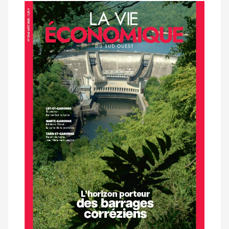
Notre
dernier
magazine