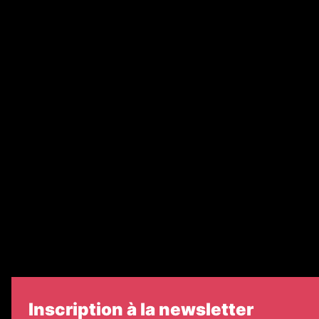
Annonces légales
Abonnement
Nos magazines
Ventes aux enchères & opportunités
Recrutement
Nos partenaires
Legal Medias
Échos Judiciaires Girondins
7 Jours
Informateur Judiciaire
Les Annonces Landaises
Inscription à la newsletter