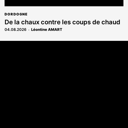
DORDOGNE
De la chaux contre les coups de chaud
04.08.2026
Léontine AMART
Coordonnées
108 rue Fondaudège - CS71900
33081 Bordeaux Cedex
Tél. 05 56 81 17 32
A propos
Qui sommes-nous
Contact