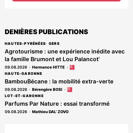
DENIÈRES PUBLICATIONS
HAUTES-PYRÉNÉES
GERS
Agrotourisme : une expérience inédite avec
la famille Brumont et Lou Palancot’
09.08.2026
Hermance HITTE
Cet
article
HAUTE-GARONNE
est
BambouBécane : la mobilité extra-verte
réservé
09.08.2026
Bérengère BOSI
Cet
aux
article
abonnés
LOT-ET-GARONNE
est
Parfums Par Nature : essai transformé
réservé
09.08.2026
Mathieu DAL’ ZOVO
aux
abonnés