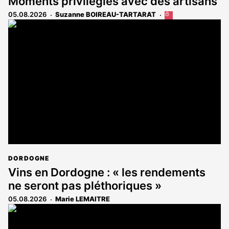
Moments privilégiés avec des artisans
05.08.2026
Suzanne BOIREAU-TARTARAT
Cet
article
est
réservé
aux
abonnés
DORDOGNE
Vins en Dordogne : « les rendements
ne seront pas pléthoriques »
05.08.2026
Marie LEMAITRE