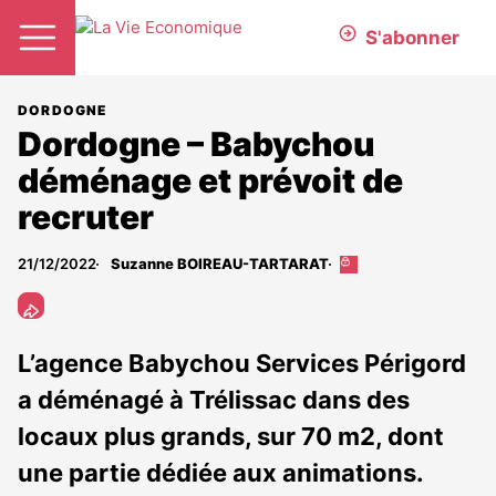
S'abonner
DORDOGNE
Dordogne – Babychou
déménage et prévoit de
recruter
21/12/2022
Suzanne BOIREAU-TARTARAT
Cet
article
est
réservé
aux
L’agence Babychou Services Périgord
abonnés
a déménagé à Trélissac dans des
locaux plus grands, sur 70 m2, dont
une partie dédiée aux animations.