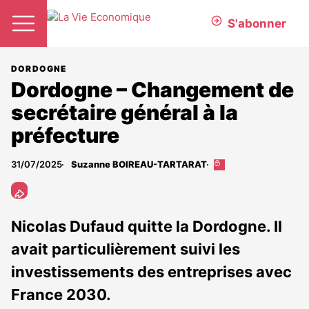
S'abonner
DORDOGNE
Dordogne – Changement de
secrétaire général à la
préfecture
31/07/2025
Suzanne BOIREAU-TARTARAT
Cet
article
est
réservé
aux
Nicolas Dufaud quitte la Dordogne. Il
abonnés
avait particulièrement suivi les
investissements des entreprises avec
France 2030.