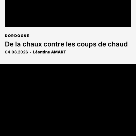
DORDOGNE
De la chaux contre les coups de chaud
04.08.2026
Léontine AMART
Coordonnées
108 rue Fondaudège - CS71900
33081 Bordeaux Cedex
Tél. 05 56 81 17 32
A propos