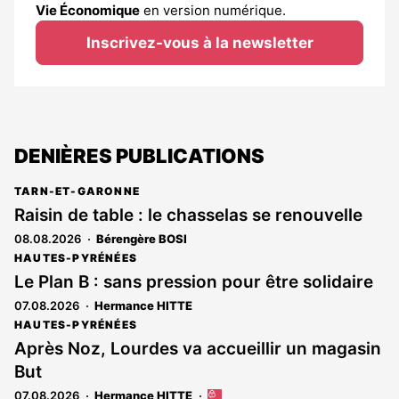
Vie Économique
en version numérique.
Inscrivez-vous à la newsletter
DENIÈRES PUBLICATIONS
TARN-ET-GARONNE
Raisin de table : le chasselas se renouvelle
08.08.2026
Bérengère BOSI
HAUTES-PYRÉNÉES
Le Plan B : sans pression pour être solidaire
07.08.2026
Hermance HITTE
HAUTES-PYRÉNÉES
Après Noz, Lourdes va accueillir un magasin
But
07.08.2026
Hermance HITTE
Cet