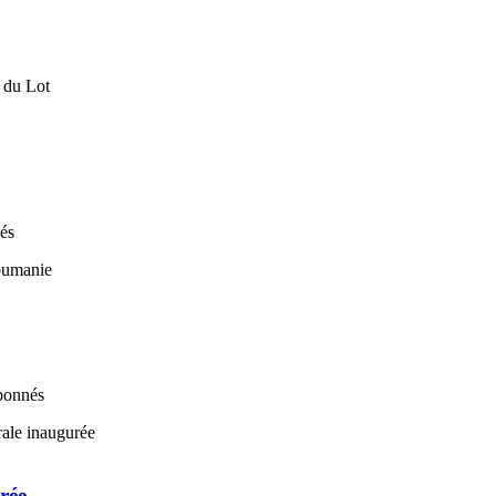
nés
abonnés
rée