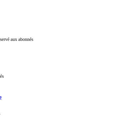
réservé aux abonnés
nés
e
s