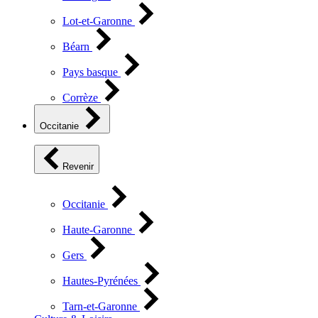
Lot-et-Garonne
Béarn
Pays basque
Corrèze
Occitanie
Revenir
Occitanie
Haute-Garonne
Gers
Hautes-Pyrénées
Tarn-et-Garonne