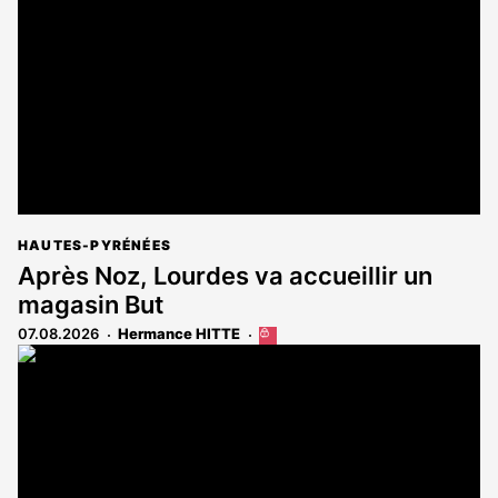
HAUTES-PYRÉNÉES
Après Noz, Lourdes va accueillir un
magasin But
07.08.2026
Hermance HITTE
Cet
article
est
réservé
aux
abonnés