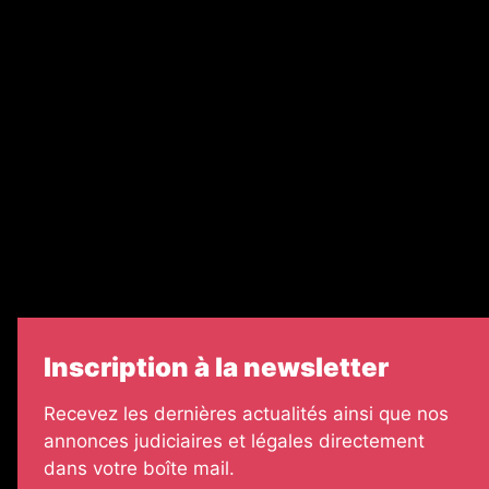
Recrutement
Nos partenaires
Legal Medias
Échos Judiciaires Girondins
7 Jours
Informateur Judiciaire
Les Annonces Landaises
Inscription à la newsletter
Recevez les dernières actualités ainsi que nos
annonces judiciaires et légales directement
dans votre boîte mail.