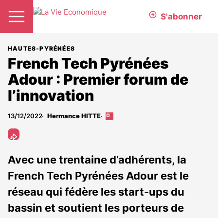
S'abonner
HAUTES-PYRÉNÉES
French Tech Pyrénées
Adour : Premier forum de
l’innovation
13/12/2022
Hermance HITTE
Cet
article
est
réservé
aux
Avec une trentaine d’adhérents, la
abonnés
French Tech Pyrénées Adour est le
réseau qui fédère les start-ups du
bassin et soutient les porteurs de