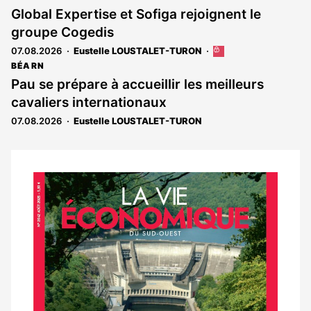
Global Expertise et Sofiga rejoignent le
groupe Cogedis
07.08.2026
Eustelle LOUSTALET-TURON
Cet
article
BÉARN
est
Pau se prépare à accueillir les meilleurs
réservé
cavaliers internationaux
aux
abonnés
07.08.2026
Eustelle LOUSTALET-TURON
Notre
dernier
magazine