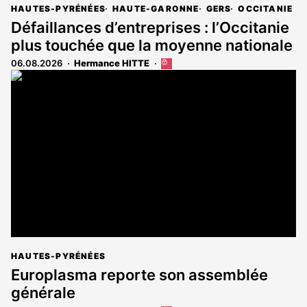
HAUTES-PYRÉNÉES
HAUTE-GARONNE
GERS
OCCITANIE
Défaillances d’entreprises : l’Occitanie
plus touchée que la moyenne nationale
06.08.2026
Hermance HITTE
Cet
article
est
réservé
aux
abonnés
HAUTES-PYRÉNÉES
Europlasma reporte son assemblée
générale