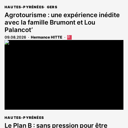
HAUTES-PYRÉNÉES
GERS
Agrotourisme : une expérience inédite
avec la famille Brumont et Lou
Palancot’
09.08.2026
Hermance HITTE
Cet
article
est
réservé
aux
abonnés
HAUTES-PYRÉNÉES
Le Plan B : sans pression pour être