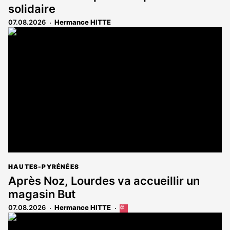
solidaire
07.08.2026
Hermance HITTE
HAUTES-PYRÉNÉES
Après Noz, Lourdes va accueillir un
magasin But
07.08.2026
Hermance HITTE
Cet
article
est