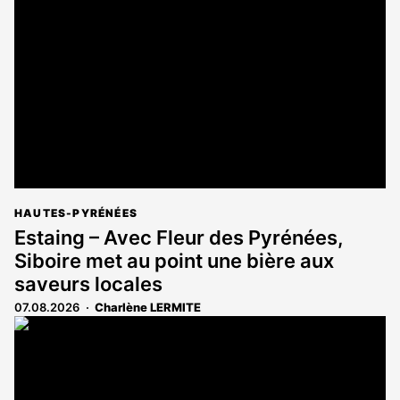
réservé
aux
abonnés
HAUTES-PYRÉNÉES
Estaing – Avec Fleur des Pyrénées,
Siboire met au point une bière aux
saveurs locales
07.08.2026
Charlène LERMITE