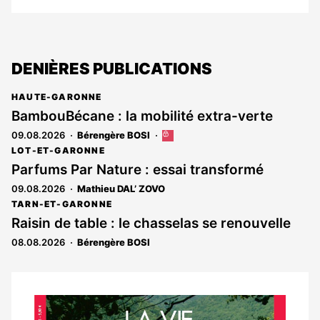
DENIÈRES PUBLICATIONS
HAUTE-GARONNE
BambouBécane : la mobilité extra-verte
09.08.2026
Bérengère BOSI
Cet
article
LOT-ET-GARONNE
est
Parfums Par Nature : essai transformé
réservé
09.08.2026
Mathieu DAL’ ZOVO
aux
abonnés
TARN-ET-GARONNE
Raisin de table : le chasselas se renouvelle
08.08.2026
Bérengère BOSI
Notre