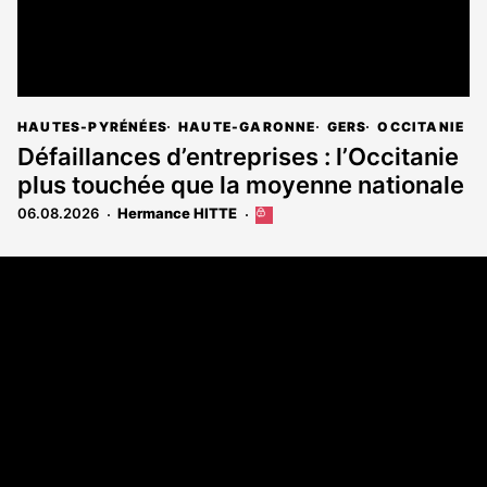
HAUTES-PYRÉNÉES
HAUTE-GARONNE
GERS
OCCITANIE
Défaillances d’entreprises : l’Occitanie
plus touchée que la moyenne nationale
06.08.2026
Hermance HITTE
Cet
article
est
Coordonnées
réservé
aux
108 rue Fondaudège - CS71900
abonnés
33081 Bordeaux Cedex
Tél. 05 56 81 17 32
A propos