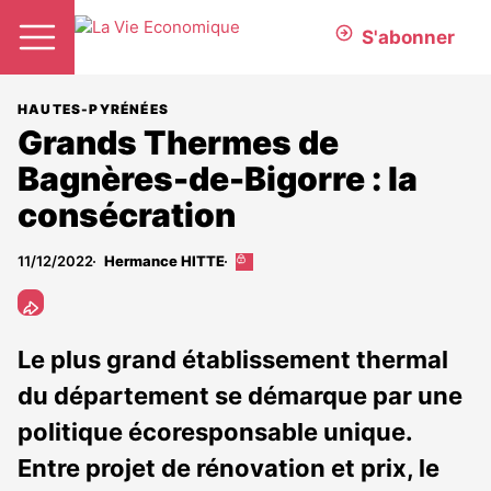
S'abonner
HAUTES-PYRÉNÉES
Grands Thermes de
Bagnères-de-Bigorre : la
consécration
11/12/2022
Hermance HITTE
Cet
article
est
réservé
aux
Le plus grand établissement thermal
abonnés
du département se démarque par une
politique écoresponsable unique.
Entre projet de rénovation et prix, le