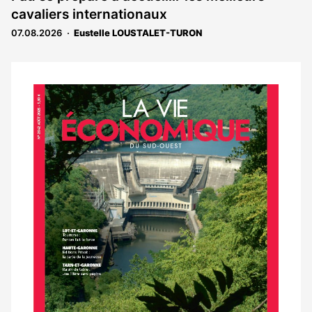
réservé
cavaliers internationaux
aux
abonnés
07.08.2026
Eustelle LOUSTALET-TURON
Notre
dernier
magazine