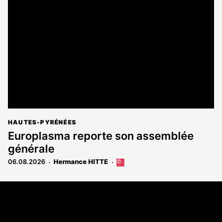
est
réservé
aux
abonnés
HAUTES-PYRÉNÉES
Europlasma reporte son assemblée
générale
06.08.2026
Hermance HITTE
Cet
article
est
Coordonnées
réservé
aux
108 rue Fondaudège - CS71900
abonnés
33081 Bordeaux Cedex