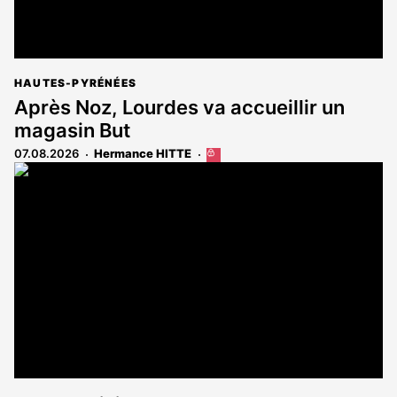
HAUTES-PYRÉNÉES
Après Noz, Lourdes va accueillir un
magasin But
07.08.2026
Hermance HITTE
Cet
article
est
réservé
aux
abonnés