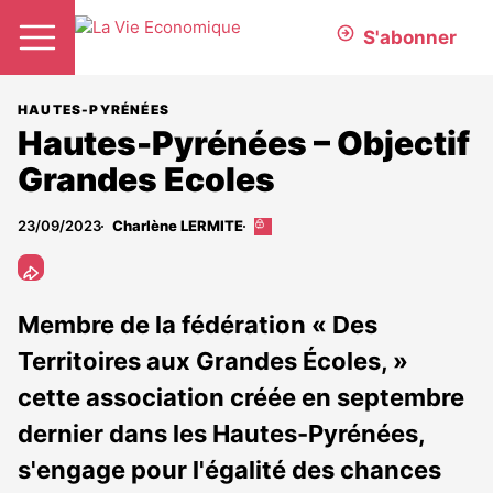
S'abonner
HAUTES-PYRÉNÉES
Hautes-Pyrénées – Objectif
Grandes Ecoles
23/09/2023
Charlène LERMITE
Cet
article
est
réservé
aux
Membre de la fédération « Des
abonnés
Territoires aux Grandes Écoles, »
cette association créée en septembre
dernier dans les Hautes-Pyrénées,
s'engage pour l'égalité des chances