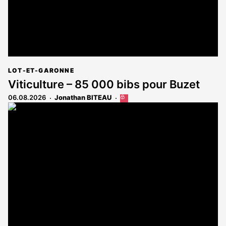
LOT-ET-GARONNE
Viticulture – 85 000 bibs pour Buzet
06.08.2026
Jonathan BITEAU
Cet
article
est
réservé
aux
abonnés