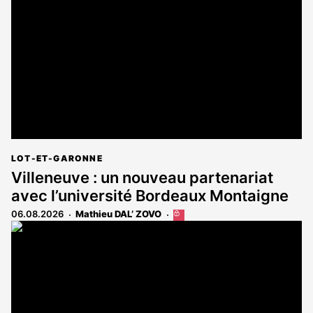
LOT-ET-GARONNE
Villeneuve : un nouveau partenariat
avec l’université Bordeaux Montaigne
06.08.2026
Mathieu DAL’ ZOVO
Cet
article
est
réservé
aux
abonnés