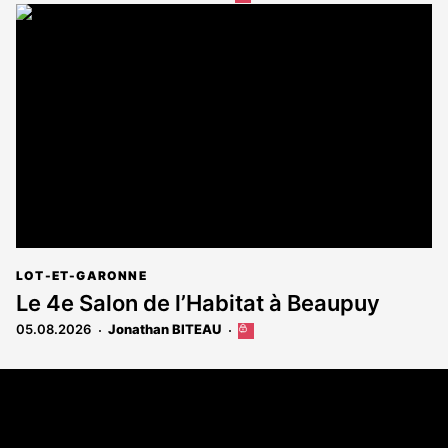
article
est
réservé
aux
abonnés
LOT-ET-GARONNE
Le 4e Salon de l’Habitat à Beaupuy
05.08.2026
Jonathan BITEAU
Cet
article
est
Coordonnées
réservé
aux
108 rue Fondaudège - CS71900
abonnés
33081 Bordeaux Cedex