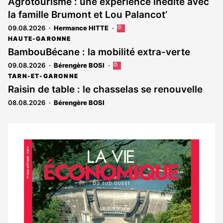
Agrotourisme : une expérience inédite avec
la famille Brumont et Lou Palancot’
09.08.2026
Hermance HITTE
Cet
article
HAUTE-GARONNE
est
BambouBécane : la mobilité extra-verte
réservé
09.08.2026
Bérengère BOSI
Cet
aux
article
abonnés
TARN-ET-GARONNE
est
Raisin de table : le chasselas se renouvelle
réservé
08.08.2026
Bérengère BOSI
aux
abonnés
Notre
dernier
magazine