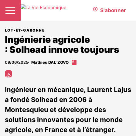
S'abonner
LOT-ET-GARONNE
Ingénierie agricole
: Solhead innove toujours
09/06/2025
Mathieu DAL’ ZOVO
Cet
article
est
réservé
aux
Ingénieur en mécanique, Laurent Lajus
abonnés
a fondé Solhead en 2006 à
Montesquieu et développe des
solutions innovantes pour le monde
agricole, en France et à l’étranger.