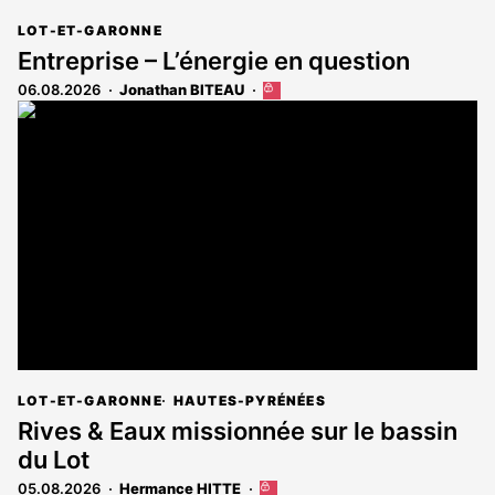
LOT-ET-GARONNE
Entreprise – L’énergie en question
06.08.2026
Jonathan BITEAU
Cet
article
est
réservé
aux
abonnés
LOT-ET-GARONNE
HAUTES-PYRÉNÉES
Rives & Eaux missionnée sur le bassin
du Lot
05.08.2026
Hermance HITTE
Cet