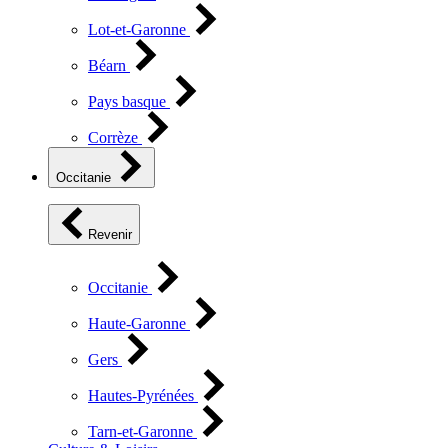
Lot-et-Garonne
Béarn
Pays basque
Corrèze
Occitanie
Revenir
Occitanie
Haute-Garonne
Gers
Hautes-Pyrénées
Tarn-et-Garonne