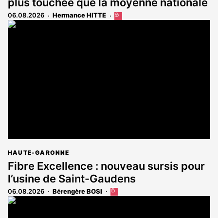
plus touchée que la moyenne nationale
06.08.2026
Hermance HITTE
Cet
article
est
réservé
aux
abonnés
HAUTE-GARONNE
Fibre Excellence : nouveau sursis pour
l’usine de Saint-Gaudens
06.08.2026
Bérengère BOSI
Cet
article
est