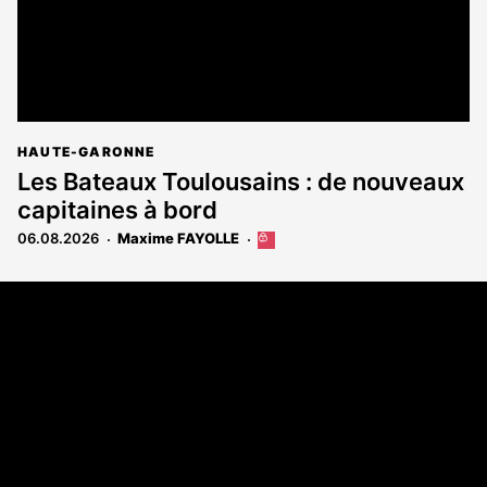
HAUTE-GARONNE
Les Bateaux Toulousains : de nouveaux
capitaines à bord
06.08.2026
Maxime FAYOLLE
Cet
article
est
Coordonnées
réservé
aux
108 rue Fondaudège - CS71900
abonnés
33081 Bordeaux Cedex
Tél. 05 56 81 17 32