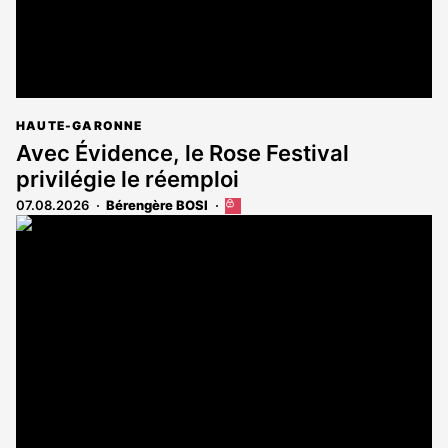
HAUTE-GARONNE
Avec Évidence, le Rose Festival
privilégie le réemploi
07.08.2026
Bérengère BOSI
Cet
article
est
réservé
aux
abonnés