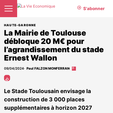
S'abonner
HAUTE-GARONNE
La Mairie de Toulouse
débloque 20 M€ pour
l’agrandissement du stade
Ernest Wallon
09/04/2024
Paul FALZON MONFERRAN
Cet
article
est
réservé
aux
Le Stade Toulousain envisage la
abonnés
construction de 3 000 places
supplémentaires à horizon 2027