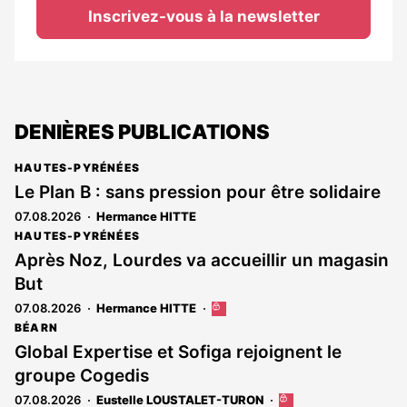
Inscrivez-vous à la newsletter
DENIÈRES PUBLICATIONS
HAUTES-PYRÉNÉES
Le Plan B : sans pression pour être solidaire
07.08.2026
Hermance HITTE
HAUTES-PYRÉNÉES
Après Noz, Lourdes va accueillir un magasin
But
07.08.2026
Hermance HITTE
Cet
article
BÉARN
est
Global Expertise et Sofiga rejoignent le
réservé
groupe Cogedis
aux
abonnés
07.08.2026
Eustelle LOUSTALET-TURON
Cet