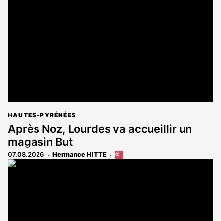
HAUTES-PYRÉNÉES
Après Noz, Lourdes va accueillir un
magasin But
07.08.2026
Hermance HITTE
Cet
article
est
réservé
aux
abonnés