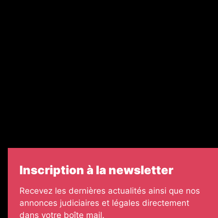
Ventes aux enchères & opportunités
Recrutement
Nos partenaires
Legal Medias
Échos Judiciaires Girondins
7 Jours
Informateur Judiciaire
Les Annonces Landaises
Inscription à la newsletter
Recevez les dernières actualités ainsi que nos
annonces judiciaires et légales directement
dans votre boîte mail.