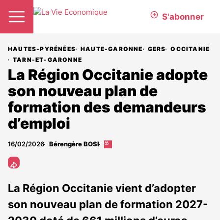
S'abonner
HAUTES-PYRÉNÉES
HAUTE-GARONNE
GERS
OCCITANIE
TARN-ET-GARONNE
La Région Occitanie adopte
son nouveau plan de
formation des demandeurs
d’emploi
16/02/2026
Bérengère BOSI
Cet
article
est
réservé
aux
La Région Occitanie vient d’adopter
abonnés
son nouveau plan de formation 2027-