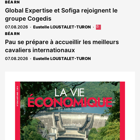
BÉARN
Global Expertise et Sofiga rejoignent le
groupe Cogedis
07.08.2026
Eustelle LOUSTALET-TURON
Cet
article
BÉARN
est
Pau se prépare à accueillir les meilleurs
réservé
cavaliers internationaux
aux
abonnés
07.08.2026
Eustelle LOUSTALET-TURON
Notre
dernier
magazine