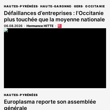
HAUTES-PYRÉNÉES
HAUTE-GARONNE
GERS
OCCITANIE
Défaillances d’entreprises : l’Occitanie
plus touchée que la moyenne nationale
06.08.2026
Hermance HITTE
Cet
article
est
réservé
aux
abonnés
HAUTES-PYRÉNÉES
Europlasma reporte son assemblée
générale