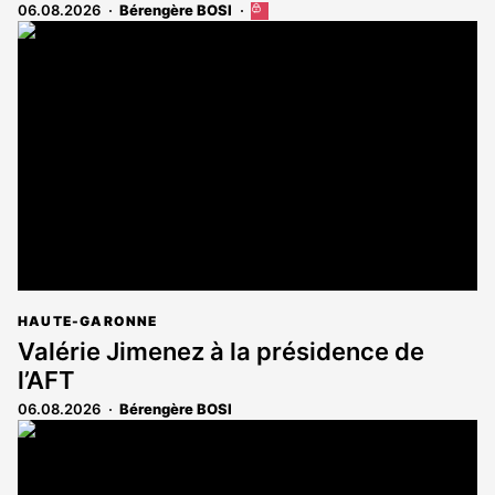
06.08.2026
Bérengère BOSI
Cet
article
est
réservé
aux
abonnés
HAUTE-GARONNE
Valérie Jimenez à la présidence de
l’AFT
06.08.2026
Bérengère BOSI