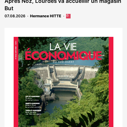
Après Noz, Lourdes va accueillir un magasin
But
07.08.2026
Hermance HITTE
Cet
article
est
réservé
aux
Notre
abonnés
dernier
magazine