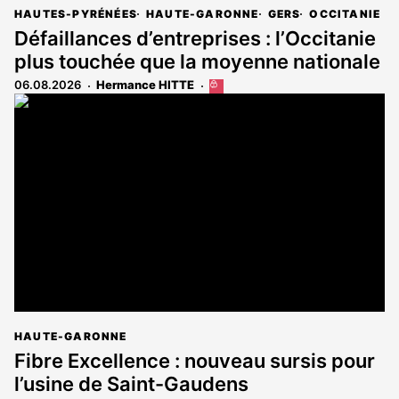
HAUTES-PYRÉNÉES
HAUTE-GARONNE
GERS
OCCITANIE
Défaillances d’entreprises : l’Occitanie
plus touchée que la moyenne nationale
06.08.2026
Hermance HITTE
Cet
article
est
réservé
aux
abonnés
HAUTE-GARONNE
Fibre Excellence : nouveau sursis pour
l’usine de Saint-Gaudens