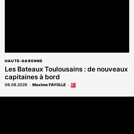
HAUTE-GARONNE
Les Bateaux Toulousains : de nouveaux
capitaines à bord
06.08.2026
Maxime FAYOLLE
Cet
article
est
Coordonnées
réservé
aux
108 rue Fondaudège - CS71900
abonnés
33081 Bordeaux Cedex
Tél. 05 56 81 17 32