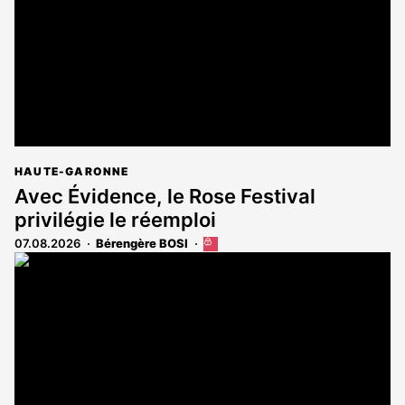
HAUTE-GARONNE
Avec Évidence, le Rose Festival
privilégie le réemploi
07.08.2026
Bérengère BOSI
Cet
article
est
réservé
aux
abonnés