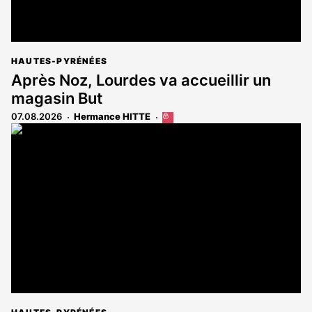
HAUTES-PYRÉNÉES
Après Noz, Lourdes va accueillir un
magasin But
07.08.2026
Hermance HITTE
Cet
article
est
réservé
aux
abonnés