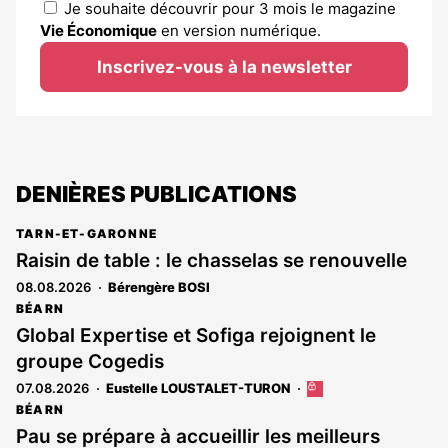
Je souhaite découvrir pour 3 mois le magazine
Vie Économique
en version numérique.
Inscrivez-vous à la newsletter
DENIÈRES PUBLICATIONS
TARN-ET-GARONNE
Raisin de table : le chasselas se renouvelle
08.08.2026
Bérengère BOSI
BÉARN
Global Expertise et Sofiga rejoignent le
groupe Cogedis
07.08.2026
Eustelle LOUSTALET-TURON
Cet
article
BÉARN
est
Pau se prépare à accueillir les meilleurs
réservé