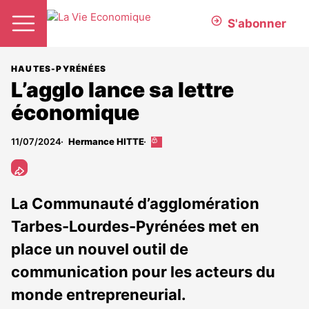
S'abonner
HAUTES-PYRÉNÉES
L’agglo lance sa lettre
économique
11/07/2024
Hermance HITTE
Cet
article
est
réservé
aux
La Communauté d’agglomération
abonnés
Tarbes-Lourdes-Pyrénées met en
place un nouvel outil de
communication pour les acteurs du
monde entrepreneurial.