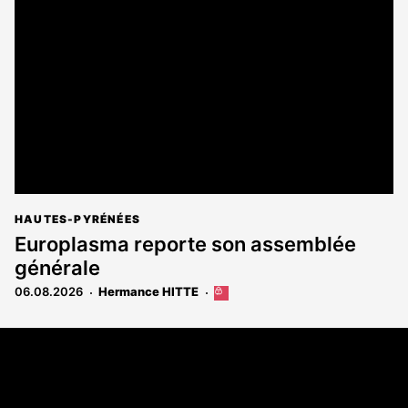
réservé
aux
abonnés
HAUTES-PYRÉNÉES
Europlasma reporte son assemblée
générale
06.08.2026
Hermance HITTE
Cet
article
est
Coordonnées
réservé
aux
108 rue Fondaudège - CS71900
abonnés
33081 Bordeaux Cedex