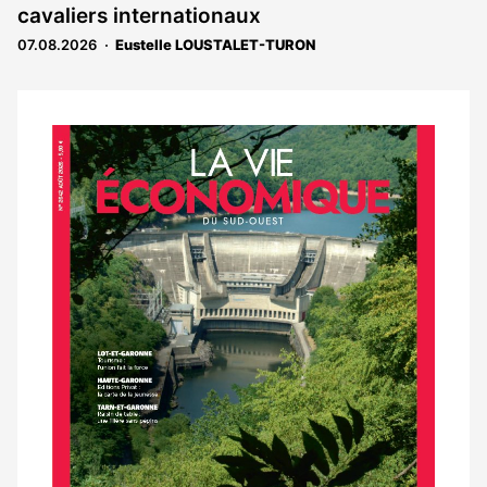
cavaliers internationaux
aux
abonnés
07.08.2026
Eustelle LOUSTALET-TURON
Notre
dernier
magazine