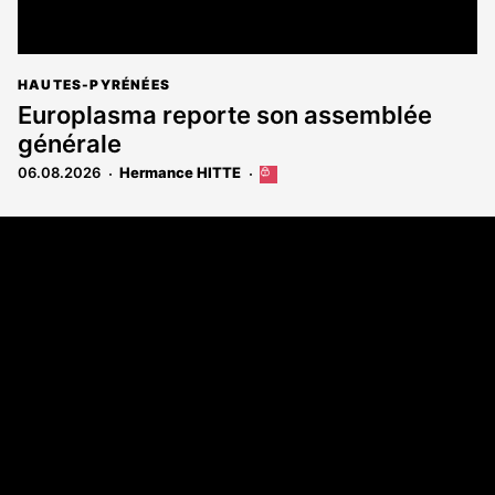
HAUTES-PYRÉNÉES
Europlasma reporte son assemblée
générale
06.08.2026
Hermance HITTE
Cet
article
est
Coordonnées
réservé
aux
108 rue Fondaudège - CS71900
abonnés
33081 Bordeaux Cedex
Tél. 05 56 81 17 32
A propos