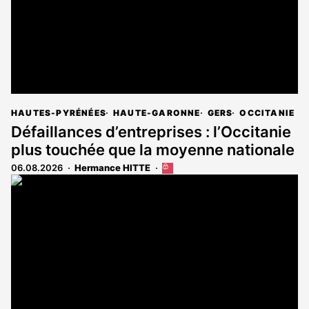
HAUTES-PYRÉNÉES
HAUTE-GARONNE
GERS
OCCITANIE
Défaillances d’entreprises : l’Occitanie
plus touchée que la moyenne nationale
06.08.2026
Hermance HITTE
Cet
article
est
réservé
aux
abonnés