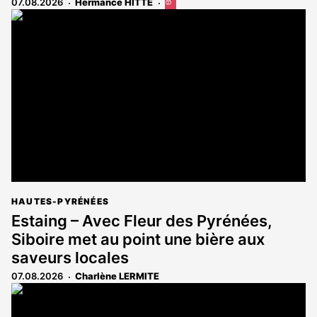
07.08.2026
Hermance HITTE
Cet
article
est
réservé
aux
abonnés
HAUTES-PYRÉNÉES
Estaing – Avec Fleur des Pyrénées,
Siboire met au point une bière aux
saveurs locales
07.08.2026
Charlène LERMITE