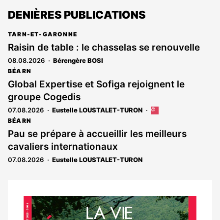
DENIÈRES PUBLICATIONS
TARN-ET-GARONNE
Raisin de table : le chasselas se renouvelle
08.08.2026
Bérengère BOSI
BÉARN
Global Expertise et Sofiga rejoignent le
groupe Cogedis
07.08.2026
Eustelle LOUSTALET-TURON
Cet
article
BÉARN
est
Pau se prépare à accueillir les meilleurs
réservé
cavaliers internationaux
aux
abonnés
07.08.2026
Eustelle LOUSTALET-TURON
Notre
dernier