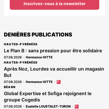
Inscrivez-vous à la newsletter
DENIÈRES PUBLICATIONS
HAUTES-PYRÉNÉES
Le Plan B : sans pression pour être solidaire
07.08.2026
Hermance HITTE
HAUTES-PYRÉNÉES
Après Noz, Lourdes va accueillir un magasin
But
07.08.2026
Hermance HITTE
Cet
article
BÉARN
est
Global Expertise et Sofiga rejoignent le
réservé
groupe Cogedis
aux
abonnés
07.08.2026
Eustelle LOUSTALET-TURON
Cet