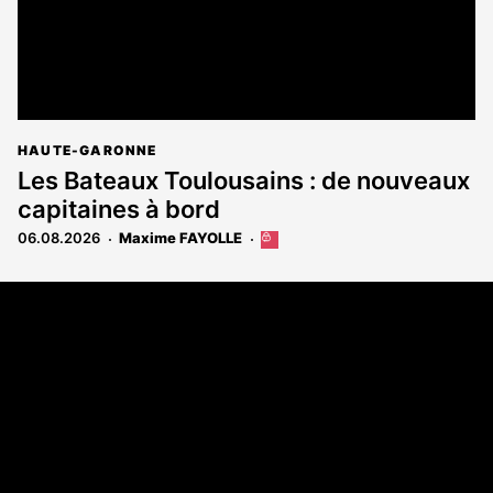
HAUTE-GARONNE
Les Bateaux Toulousains : de nouveaux
capitaines à bord
06.08.2026
Maxime FAYOLLE
Cet
article
est
Coordonnées
réservé
aux
108 rue Fondaudège - CS71900
abonnés
33081 Bordeaux Cedex
Tél. 05 56 81 17 32