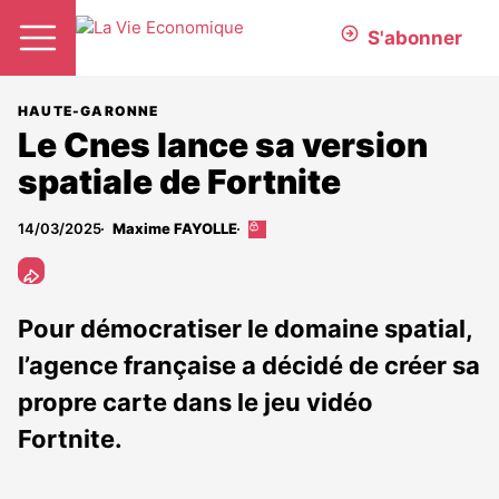
S'abonner
HAUTE-GARONNE
Le Cnes lance sa version
spatiale de Fortnite
14/03/2025
Maxime FAYOLLE
Cet
article
est
réservé
aux
Pour démocratiser le domaine spatial,
abonnés
l’agence française a décidé de créer sa
propre carte dans le jeu vidéo
Fortnite.