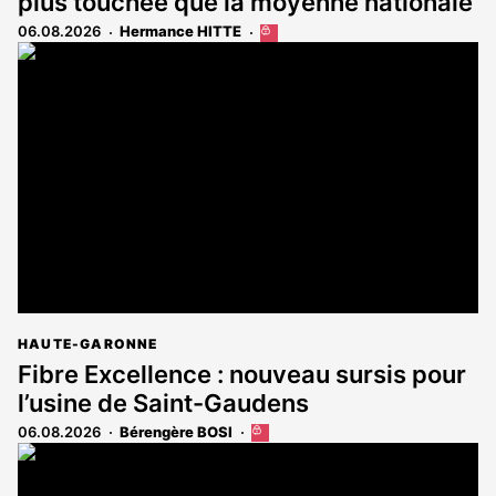
plus touchée que la moyenne nationale
06.08.2026
Hermance HITTE
Cet
article
est
réservé
aux
abonnés
HAUTE-GARONNE
Fibre Excellence : nouveau sursis pour
l’usine de Saint-Gaudens
06.08.2026
Bérengère BOSI
Cet
article
est