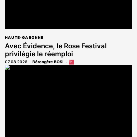
HAUTE-GARONNE
Avec Évidence, le Rose Festival
privilégie le réemploi
07.08.2026
Bérengère BOSI
Cet
article
est
réservé
aux
abonnés