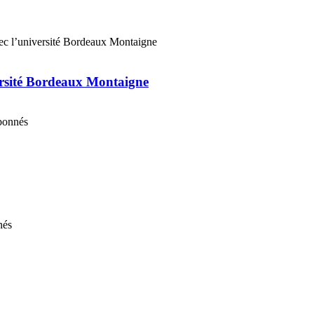
ersité Bordeaux Montaigne
abonnés
nés