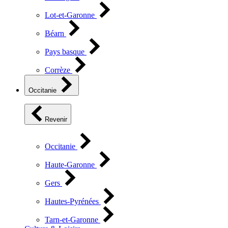
Lot-et-Garonne
Béarn
Pays basque
Corrèze
Occitanie
Revenir
Occitanie
Haute-Garonne
Gers
Hautes-Pyrénées
Tarn-et-Garonne