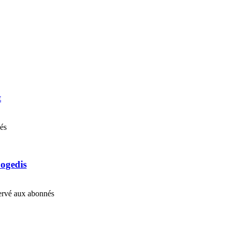
t
nés
Cogedis
éservé aux abonnés