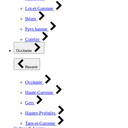
Lot-et-Garonne
Béarn
Pays basque
Corrèze
Occitanie
Revenir
Occitanie
Haute-Garonne
Gers
Hautes-Pyrénées
Tarn-et-Garonne