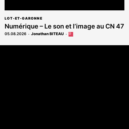
LOT-ET-GARONNE
Numérique – Le son et l’image au CN 47
05.08.2026
Jonathan BITEAU
Cet
article
est
Coordonnées
réservé
aux
108 rue Fondaudège - CS71900
abonnés
33081 Bordeaux Cedex
Tél. 05 56 81 17 32
A propos
Qui sommes-nous
Contact