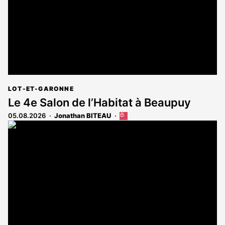
LOT-ET-GARONNE
Le 4e Salon de l’Habitat à Beaupuy
05.08.2026
Jonathan BITEAU
Cet
article
est
réservé
aux
abonnés