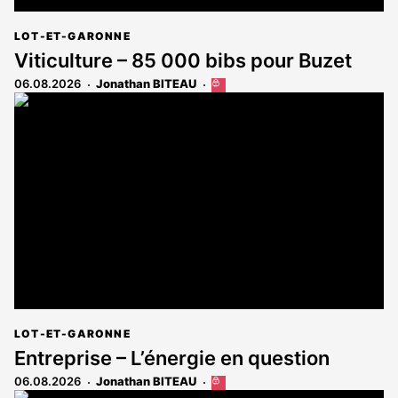
LOT-ET-GARONNE
Viticulture – 85 000 bibs pour Buzet
06.08.2026
Jonathan BITEAU
Cet
article
est
réservé
aux
abonnés
LOT-ET-GARONNE
Entreprise – L’énergie en question
06.08.2026
Jonathan BITEAU
Cet