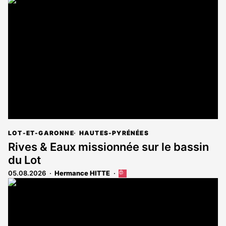
article
est
réservé
aux
abonnés
LOT-ET-GARONNE
HAUTES-PYRÉNÉES
Rives & Eaux missionnée sur le bassin
du Lot
05.08.2026
Hermance HITTE
Cet
article
est
réservé
aux
abonnés