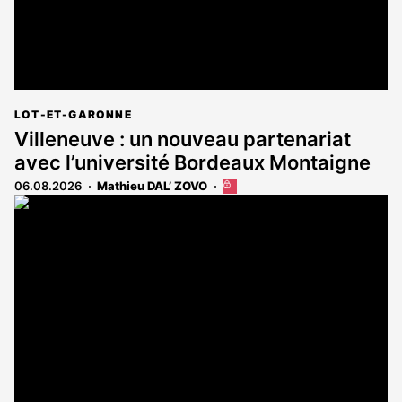
LOT-ET-GARONNE
Villeneuve : un nouveau partenariat
avec l’université Bordeaux Montaigne
06.08.2026
Mathieu DAL’ ZOVO
Cet
article
est
réservé
aux
abonnés