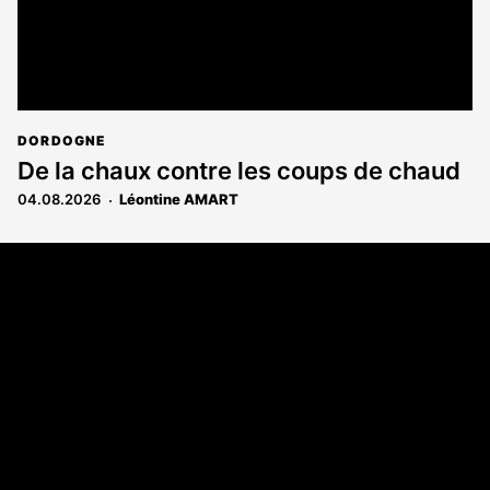
DORDOGNE
De la chaux contre les coups de chaud
04.08.2026
Léontine AMART
Coordonnées
108 rue Fondaudège - CS71900
33081 Bordeaux Cedex
Tél. 05 56 81 17 32
A propos