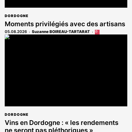
DORDOGNE
Moments privilégiés avec des artisans
05.08.2026
Suzanne BOIREAU-TARTARAT
Cet
article
est
réservé
aux
abonnés
DORDOGNE
Vins en Dordogne : « les rendements
ne seront pas pléthoriques »