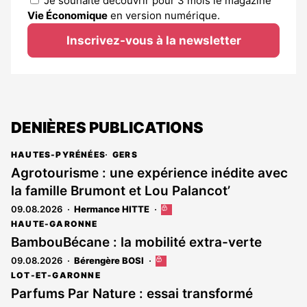
Je souhaite découvrir pour 3 mois le magazine
Vie Économique
en version numérique.
Inscrivez-vous à la newsletter
DENIÈRES PUBLICATIONS
HAUTES-PYRÉNÉES
GERS
Agrotourisme : une expérience inédite avec
la famille Brumont et Lou Palancot’
09.08.2026
Hermance HITTE
Cet
article
HAUTE-GARONNE
est
BambouBécane : la mobilité extra-verte
réservé
09.08.2026
Bérengère BOSI
Cet
aux
article
abonnés
LOT-ET-GARONNE
est
Parfums Par Nature : essai transformé
réservé