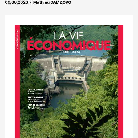
09.08.2026
Mathieu DAL’ ZOVO
aux
abonnés
Notre
dernier
magazine