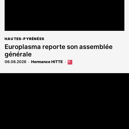
HAUTES-PYRÉNÉES
Europlasma reporte son assemblée
générale
06.08.2026
Hermance HITTE
Cet
article
est
Coordonnées
réservé
aux
108 rue Fondaudège - CS71900
abonnés
33081 Bordeaux Cedex
Tél. 05 56 81 17 32