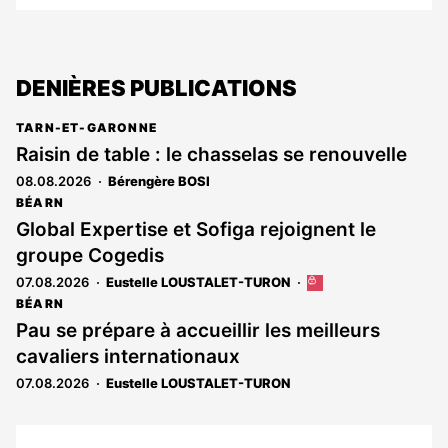
DENIÈRES PUBLICATIONS
TARN-ET-GARONNE
Raisin de table : le chasselas se renouvelle
08.08.2026
Bérengère BOSI
BÉARN
Global Expertise et Sofiga rejoignent le
groupe Cogedis
07.08.2026
Eustelle LOUSTALET-TURON
Cet
article
BÉARN
est
Pau se prépare à accueillir les meilleurs
réservé
cavaliers internationaux
aux
abonnés
07.08.2026
Eustelle LOUSTALET-TURON