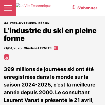
S'abonner
HAUTES-PYRÉNÉES
BÉARN
L’industrie du ski en pleine
forme
21/04/2026
Charlène LERMITE
Cet
article
est
réservé
aux
399 millions de journées ski ont été
abonnés
enregistrées dans le monde sur la
saison 2024-2025, c’est la meilleure
année depuis 2000. Le consultant
Laurent Vanat a présenté le 21 avril,