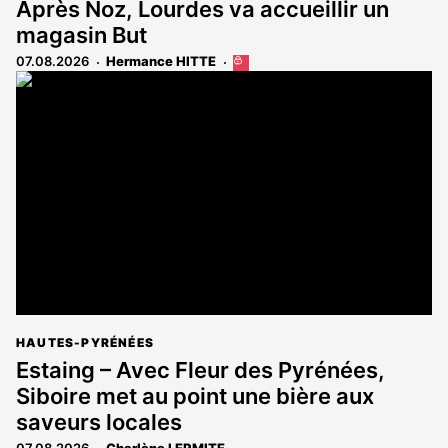
Après Noz, Lourdes va accueillir un
magasin But
07.08.2026
Hermance HITTE
Cet
article
est
réservé
aux
abonnés
HAUTES-PYRÉNÉES
Estaing – Avec Fleur des Pyrénées,
Siboire met au point une bière aux
saveurs locales