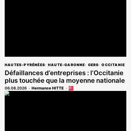
HAUTES-PYRÉNÉES
HAUTE-GARONNE
GERS
OCCITANIE
Défaillances d’entreprises : l’Occitanie
plus touchée que la moyenne nationale
06.08.2026
Hermance HITTE
Cet
article
est
réservé
aux
abonnés