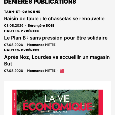
DENIÈRES PUBLICATIONS
TARN-ET-GARONNE
Raisin de table : le chasselas se renouvelle
08.08.2026
Bérengère BOSI
HAUTES-PYRÉNÉES
Le Plan B : sans pression pour être solidaire
07.08.2026
Hermance HITTE
HAUTES-PYRÉNÉES
Après Noz, Lourdes va accueillir un magasin
But
07.08.2026
Hermance HITTE
Cet
article
est
réservé
aux
Notre
abonnés
dernier
magazine