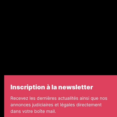
Recrutement
Nos partenaires
Legal Medias
Échos Judiciaires Girondins
7 Jours
Informateur Judiciaire
Les Annonces Landaises
Inscription à la newsletter
Recevez les dernières actualités ainsi que nos
annonces judiciaires et légales directement
dans votre boîte mail.