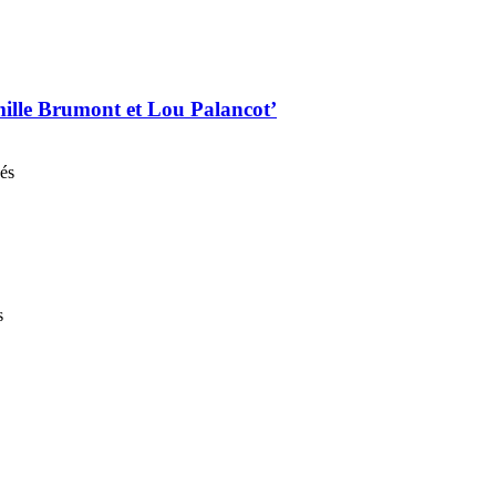
mille Brumont et Lou Palancot’
nés
s