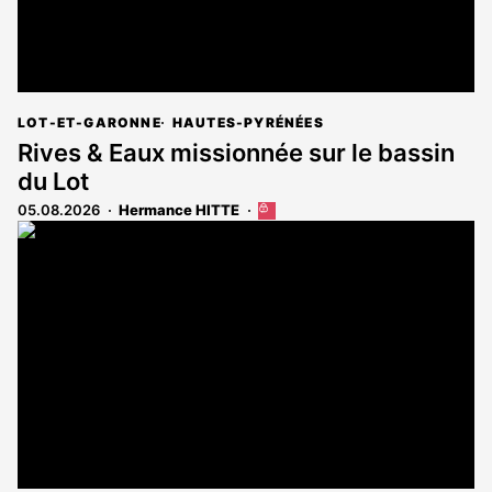
LOT-ET-GARONNE
HAUTES-PYRÉNÉES
Rives & Eaux missionnée sur le bassin
du Lot
05.08.2026
Hermance HITTE
Cet
article
est
réservé
aux
abonnés