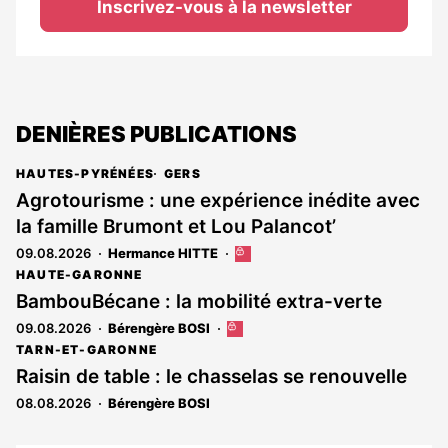
Inscrivez-vous à la newsletter
DENIÈRES PUBLICATIONS
HAUTES-PYRÉNÉES
GERS
Agrotourisme : une expérience inédite avec
la famille Brumont et Lou Palancot’
09.08.2026
Hermance HITTE
Cet
article
HAUTE-GARONNE
est
BambouBécane : la mobilité extra-verte
réservé
09.08.2026
Bérengère BOSI
Cet
aux
article
abonnés
TARN-ET-GARONNE
est
Raisin de table : le chasselas se renouvelle
réservé
08.08.2026
Bérengère BOSI
aux
abonnés