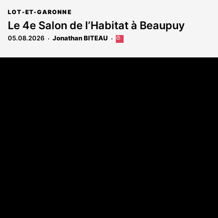
LOT-ET-GARONNE
Le 4e Salon de l’Habitat à Beaupuy
05.08.2026
Jonathan BITEAU
Cet
article
est
Coordonnées
réservé
aux
108 rue Fondaudège - CS71900
abonnés
33081 Bordeaux Cedex
Tél. 05 56 81 17 32
A propos
Qui sommes-nous
Contact
Annonces légales