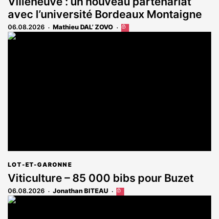
Villeneuve : un nouveau partenariat
avec l’université Bordeaux Montaigne
06.08.2026
Mathieu DAL’ ZOVO
Cet
article
est
réservé
aux
abonnés
LOT-ET-GARONNE
Viticulture – 85 000 bibs pour Buzet
06.08.2026
Jonathan BITEAU
Cet
article
est