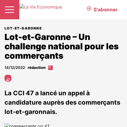
S'abonner
LOT-ET-GARONNE
Lot-et-Garonne – Un
challenge national pour les
commerçants
14/12/2022
rédaction
Cet
article
est
réservé
aux
La CCI 47 a lancé un appel à
abonnés
candidature auprès des commerçants
lot-et-garonnais.