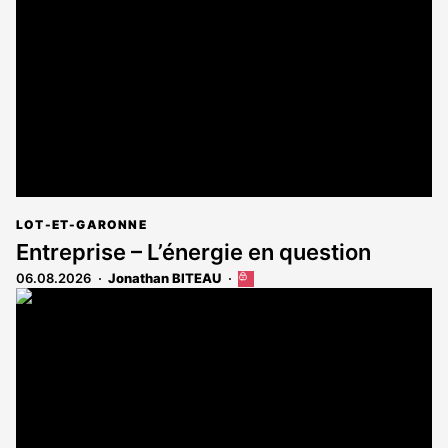
réservé
aux
abonnés
LOT-ET-GARONNE
Entreprise – L’énergie en question
06.08.2026
Jonathan BITEAU
Cet
article
est
réservé
aux
abonnés