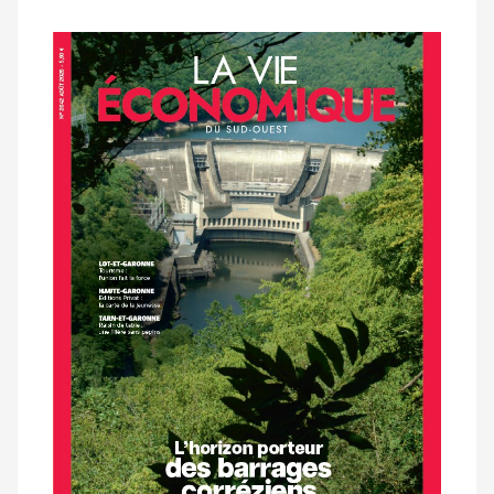
Notre
dernier
magazine