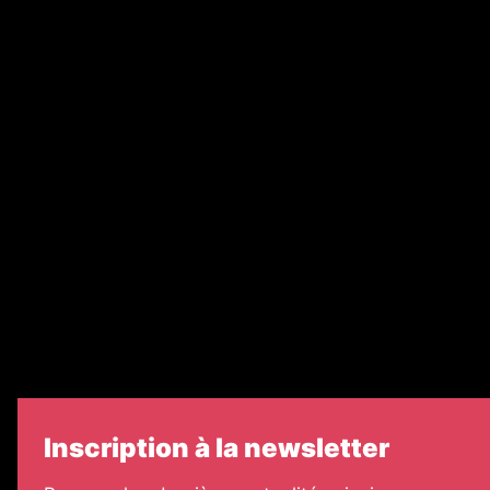
Abonnement
Nos magazines
Ventes aux enchères & opportunités
Recrutement
Nos partenaires
Legal Medias
Échos Judiciaires Girondins
7 Jours
Informateur Judiciaire
Les Annonces Landaises
Inscription à la newsletter