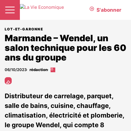
S'abonner
LOT-ET-GARONNE
Marmande – Wendel, un
salon technique pour les 60
ans du groupe
06/10/2023
rédaction
Cet
article
est
réservé
aux
Distributeur de carrelage, parquet,
abonnés
salle de bains, cuisine, chauffage,
climatisation, électricité et plomberie,
le groupe Wendel, qui compte 8