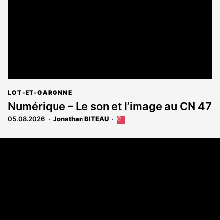
abonnés
LOT-ET-GARONNE
Numérique – Le son et l’image au CN 47
05.08.2026
Jonathan BITEAU
Cet
article
est
Coordonnées
réservé
aux
108 rue Fondaudège - CS71900
abonnés
33081 Bordeaux Cedex
Tél. 05 56 81 17 32