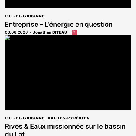
LOT-ET-GARONNE
Entreprise – L’énergie en question
06.08.2026
Jonathan BITEAU
Cet
article
est
réservé
aux
abonnés
LOT-ET-GARONNE
HAUTES-PYRÉNÉES
Rives & Eaux missionnée sur le bassin
du Lot