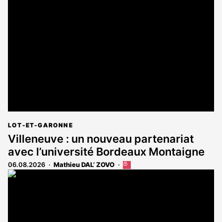
LOT-ET-GARONNE
Villeneuve : un nouveau partenariat
avec l’université Bordeaux Montaigne
06.08.2026
Mathieu DAL’ ZOVO
Cet
article
est
réservé
aux
abonnés