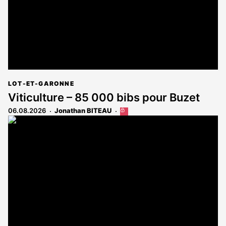
LOT-ET-GARONNE
Viticulture – 85 000 bibs pour Buzet
06.08.2026
Jonathan BITEAU
Cet
article
est
réservé
aux
abonnés