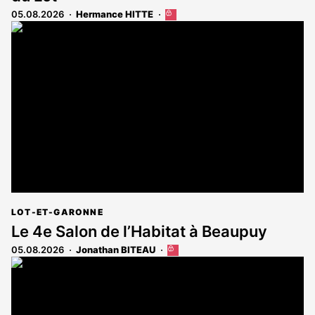
05.08.2026
Hermance HITTE
Cet
article
est
réservé
aux
abonnés
LOT-ET-GARONNE
Le 4e Salon de l’Habitat à Beaupuy
05.08.2026
Jonathan BITEAU
Cet
article
est
réservé
aux