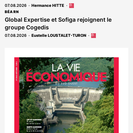
07.08.2026
Hermance HITTE
Cet
article
BÉARN
est
Global Expertise et Sofiga rejoignent le
réservé
groupe Cogedis
aux
abonnés
07.08.2026
Eustelle LOUSTALET-TURON
Cet
article
est
réservé
aux
Notre
abonnés
dernier
magazine