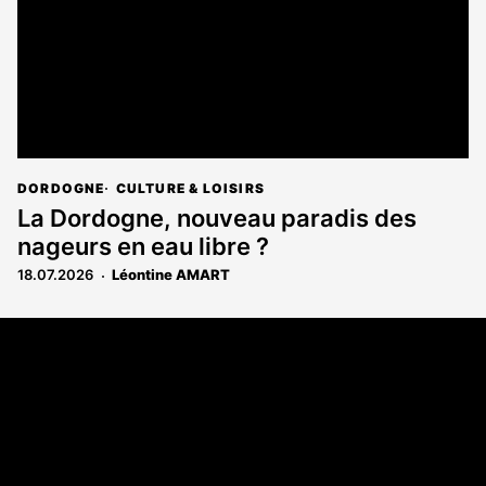
DORDOGNE
CULTURE & LOISIRS
La Dordogne, nouveau paradis des
nageurs en eau libre ?
18.07.2026
Léontine AMART
Coordonnées
108 rue Fondaudège - CS71900
33081 Bordeaux Cedex
Tél. 05 56 81 17 32