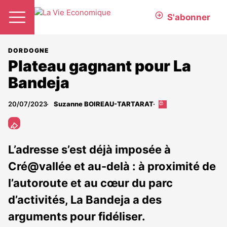
S'abonner
DORDOGNE
Plateau gagnant pour La
Bandeja
20/07/2023
Suzanne BOIREAU-TARTARAT
Cet
article
est
réservé
aux
L’adresse s’est déjà imposée à
abonnés
Cré@vallée et au-delà : à proximité de
l’autoroute et au cœur du parc
d’activités, La Bandeja a des
arguments pour fidéliser.