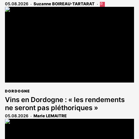
05.08.2026
Suzanne BOIREAU-TARTARAT
Cet
article
est
réservé
aux
abonnés
DORDOGNE
Vins en Dordogne : « les rendements
ne seront pas pléthoriques »
05.08.2026
Marie LEMAITRE