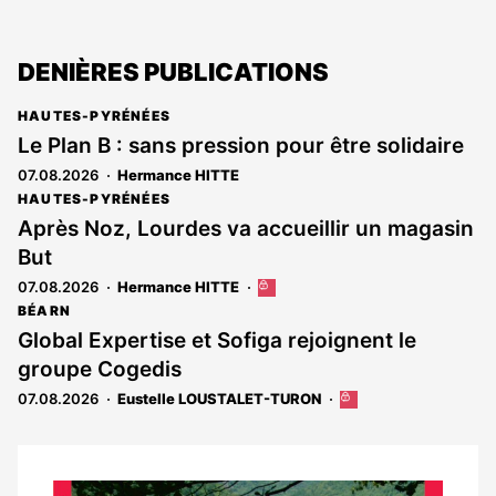
DENIÈRES PUBLICATIONS
HAUTES-PYRÉNÉES
Le Plan B : sans pression pour être solidaire
07.08.2026
Hermance HITTE
HAUTES-PYRÉNÉES
Après Noz, Lourdes va accueillir un magasin
But
07.08.2026
Hermance HITTE
Cet
article
BÉARN
est
Global Expertise et Sofiga rejoignent le
réservé
groupe Cogedis
aux
abonnés
07.08.2026
Eustelle LOUSTALET-TURON
Cet
article
est
réservé
aux