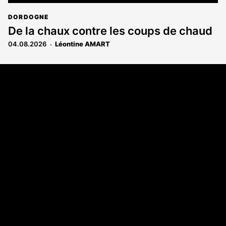
DORDOGNE
De la chaux contre les coups de chaud
04.08.2026
Léontine AMART
Coordonnées
108 rue Fondaudège - CS71900
33081 Bordeaux Cedex
Tél. 05 56 81 17 32
A propos
Qui sommes-nous
Contact
Annonces légales