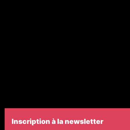
Abonnement
Nos magazines
Ventes aux enchères & opportunités
Recrutement
Nos partenaires
Legal Medias
Échos Judiciaires Girondins
7 Jours
Informateur Judiciaire
Les Annonces Landaises
Inscription à la newsletter