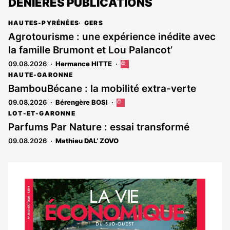
DENIÈRES PUBLICATIONS
HAUTES-PYRÉNÉES
GERS
Agrotourisme : une expérience inédite avec
la famille Brumont et Lou Palancot’
09.08.2026
Hermance HITTE
Cet
article
HAUTE-GARONNE
est
BambouBécane : la mobilité extra-verte
réservé
09.08.2026
Bérengère BOSI
Cet
aux
article
abonnés
LOT-ET-GARONNE
est
Parfums Par Nature : essai transformé
réservé
09.08.2026
Mathieu DAL’ ZOVO
aux
abonnés
Notre
dernier
magazine