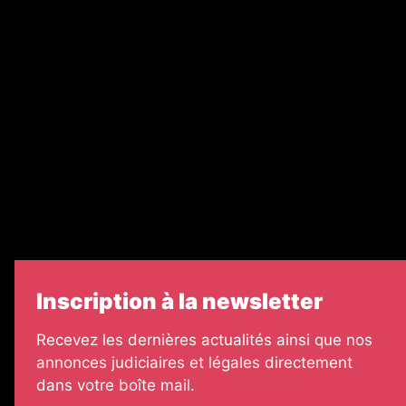
Recrutement
Nos partenaires
Legal Medias
Échos Judiciaires Girondins
7 Jours
Informateur Judiciaire
Les Annonces Landaises
Inscription à la newsletter
Recevez les dernières actualités ainsi que nos
annonces judiciaires et légales directement
dans votre boîte mail.