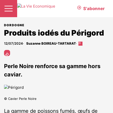
S'abonner
DORDOGNE
Produits iodés du Périgord
12/07/2024
Suzanne BOIREAU-TARTARAT
Cet
article
est
réservé
aux
Perle Noire renforce sa gamme hors
abonnés
caviar.
© Cavier Perle Noire
La gamme de poissons fumés, œufs de