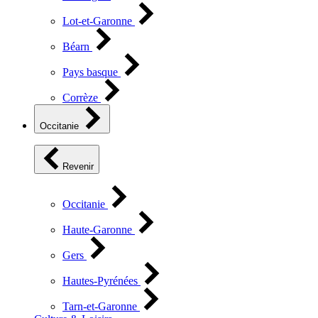
Lot-et-Garonne
Béarn
Pays basque
Corrèze
Occitanie
Revenir
Occitanie
Haute-Garonne
Gers
Hautes-Pyrénées
Tarn-et-Garonne