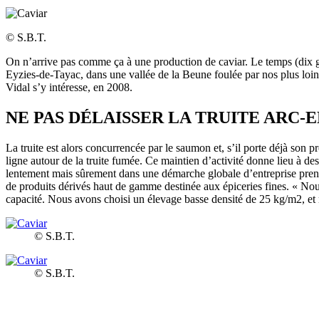
© S.B.T.
On n’arrive pas comme ça à une production de caviar. Le temps (dix gé
Eyzies-de-Tayac, dans une vallée de la Beune foulée par nos plus loint
Vidal s’y intéresse, en 2008.
NE PAS DÉLAISSER LA TRUITE
ARC-E
La truite est alors concurrencée par le saumon et, s’il porte déjà son p
ligne autour de la truite fumée. Ce maintien d’activité donne lieu à de
lentement mais sûrement dans une démarche globale d’entreprise prenant
de produits dérivés haut de gamme destinée aux épiceries fines. « Nou
capacité. Nous avons choisi un élevage basse densité de 25 kg/m2, et n
© S.B.T.
© S.B.T.