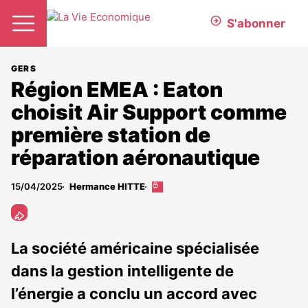
S'abonner
GERS
Région EMEA : Eaton
choisit Air Support comme
première station de
réparation aéronautique
15/04/2025
Hermance HITTE
Cet
article
est
réservé
aux
La société américaine spécialisée
abonnés
dans la gestion intelligente de
l’énergie a conclu un accord avec