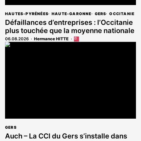
HAUTES-PYRÉNÉES
HAUTE-GARONNE
GERS
OCCITANIE
Défaillances d’entreprises : l’Occitanie
plus touchée que la moyenne nationale
06.08.2026
Hermance HITTE
Cet
article
est
réservé
aux
abonnés
GERS
Auch – La CCI du Gers s’installe dans