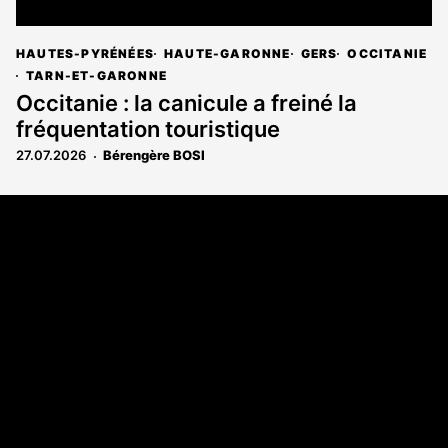
HAUTES-PYRÉNÉES
HAUTE-GARONNE
GERS
OCCITANIE
TARN-ET-GARONNE
Occitanie : la canicule a freiné la
fréquentation touristique
27.07.2026
Bérengère BOSI
Coordonnées
108 rue Fondaudège - CS71900
33081 Bordeaux Cedex
Tél. 05 56 81 17 32
A propos
Qui sommes-nous