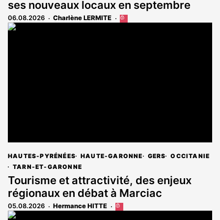
ses nouveaux locaux en septembre
06.08.2026
Charlène LERMITE
Cet
article
est
réservé
aux
abonnés
HAUTES-PYRÉNÉES
HAUTE-GARONNE
GERS
OCCITANIE
TARN-ET-GARONNE
Tourisme et attractivité, des enjeux
régionaux en débat à Marciac
05.08.2026
Hermance HITTE
Cet
article