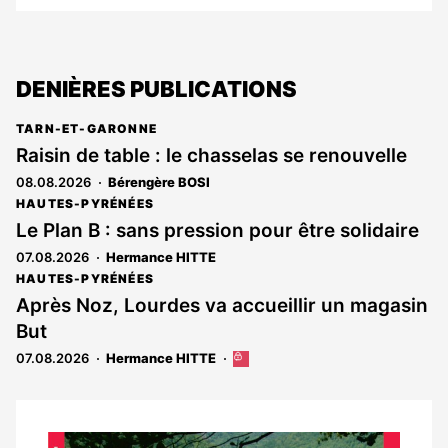
DENIÈRES PUBLICATIONS
TARN-ET-GARONNE
Raisin de table : le chasselas se renouvelle
08.08.2026
Bérengère BOSI
HAUTES-PYRÉNÉES
Le Plan B : sans pression pour être solidaire
07.08.2026
Hermance HITTE
HAUTES-PYRÉNÉES
Après Noz, Lourdes va accueillir un magasin
But
07.08.2026
Hermance HITTE
Cet
article
est
réservé
aux
Notre