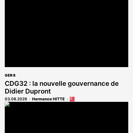
est
réservé
aux
abonnés
GERS
CDG32 : la nouvelle gouvernance de
Didier Dupront
03.08.2026
Hermance HITTE
Cet
article
est
réservé
aux
abonnés