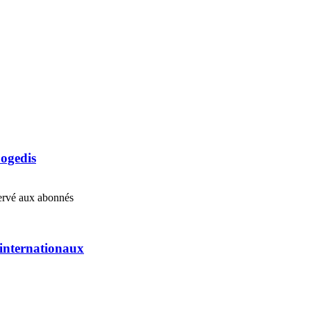
Cogedis
éservé aux abonnés
s internationaux