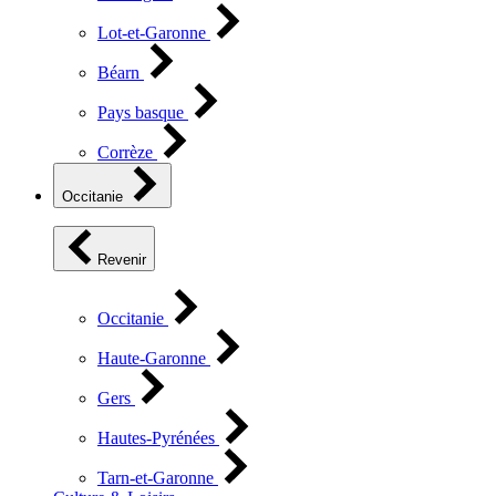
Lot-et-Garonne
Béarn
Pays basque
Corrèze
Occitanie
Revenir
Occitanie
Haute-Garonne
Gers
Hautes-Pyrénées
Tarn-et-Garonne