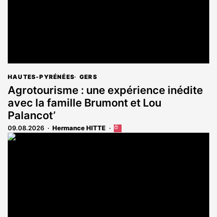
HAUTES-PYRÉNÉES
GERS
Agrotourisme : une expérience inédite
avec la famille Brumont et Lou
Palancot’
09.08.2026
Hermance HITTE
Cet
article
est
réservé
aux
abonnés