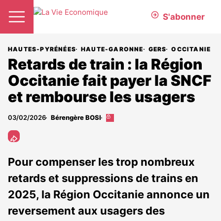
S'abonner
HAUTES-PYRÉNÉES
HAUTE-GARONNE
GERS
OCCITANIE
Retards de train : la Région
Occitanie fait payer la SNCF
et rembourse les usagers
03/02/2026
Bérengère BOSI
Cet
article
est
réservé
aux
Pour compenser les trop nombreux
abonnés
retards et suppressions de trains en
2025, la Région Occitanie annonce un
reversement aux usagers des