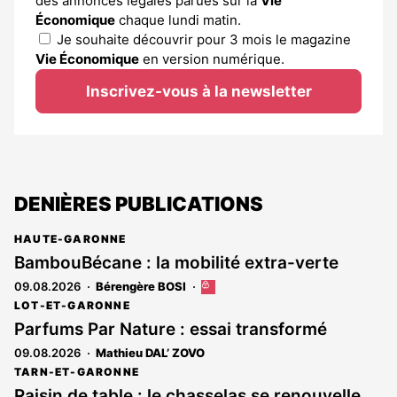
des annonces légales parues sur la
Vie
Économique
chaque lundi matin.
Je souhaite découvrir pour 3 mois le magazine
Vie Économique
en version numérique.
Inscrivez-vous à la newsletter
DENIÈRES PUBLICATIONS
HAUTE-GARONNE
BambouBécane : la mobilité extra-verte
09.08.2026
Bérengère BOSI
Cet
article
LOT-ET-GARONNE
est
Parfums Par Nature : essai transformé
réservé
09.08.2026
Mathieu DAL’ ZOVO
aux
abonnés
TARN-ET-GARONNE
Raisin de table : le chasselas se renouvelle