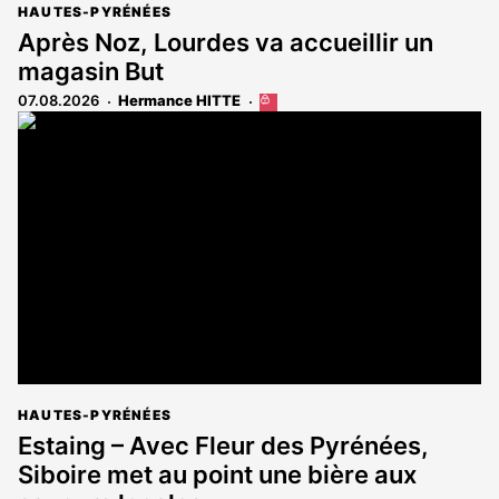
HAUTES-PYRÉNÉES
Après Noz, Lourdes va accueillir un
magasin But
07.08.2026
Hermance HITTE
Cet
article
est
réservé
aux
abonnés
HAUTES-PYRÉNÉES
Estaing – Avec Fleur des Pyrénées,
Siboire met au point une bière aux