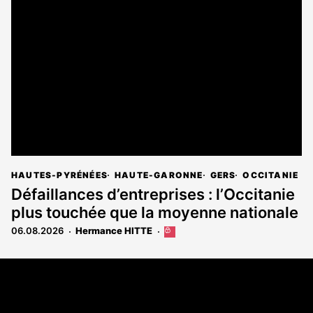
HAUTES-PYRÉNÉES
HAUTE-GARONNE
GERS
OCCITANIE
Défaillances d’entreprises : l’Occitanie
plus touchée que la moyenne nationale
06.08.2026
Hermance HITTE
Cet
article
est
Coordonnées
réservé
aux
108 rue Fondaudège - CS71900
abonnés
33081 Bordeaux Cedex