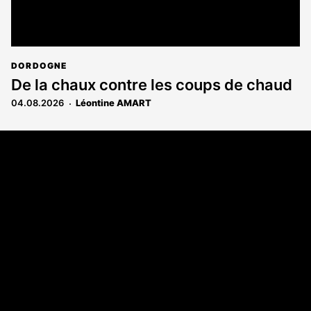
DORDOGNE
De la chaux contre les coups de chaud
04.08.2026
Léontine AMART
Coordonnées
108 rue Fondaudège - CS71900
33081 Bordeaux Cedex
Tél. 05 56 81 17 32
A propos
Qui sommes-nous