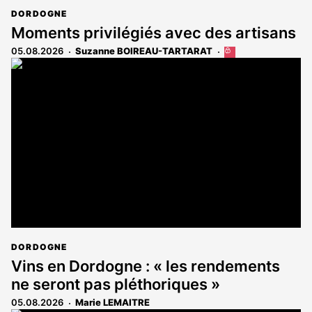
DORDOGNE
Moments privilégiés avec des artisans
05.08.2026
Suzanne BOIREAU-TARTARAT
Cet
article
est
réservé
aux
abonnés
DORDOGNE
Vins en Dordogne : « les rendements
ne seront pas pléthoriques »
05.08.2026
Marie LEMAITRE