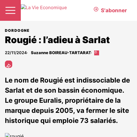
S'abonner
DORDOGNE
Rougié : l’adieu à Sarlat
22/11/2024
Suzanne BOIREAU-TARTARAT
Cet
article
est
réservé
aux
Le nom de Rougié est indissociable de
abonnés
Sarlat et de son bassin économique.
Le groupe Euralis, propriétaire de la
marque depuis 2005, va fermer le site
historique qui emploie 73 salariés.