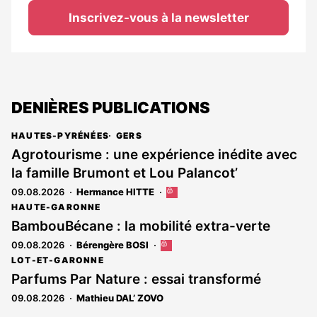
Inscrivez-vous à la newsletter
DENIÈRES PUBLICATIONS
HAUTES-PYRÉNÉES
GERS
Agrotourisme : une expérience inédite avec
la famille Brumont et Lou Palancot’
09.08.2026
Hermance HITTE
Cet
article
HAUTE-GARONNE
est
BambouBécane : la mobilité extra-verte
réservé
09.08.2026
Bérengère BOSI
Cet
aux
article
abonnés
LOT-ET-GARONNE
est
Parfums Par Nature : essai transformé
réservé
09.08.2026
Mathieu DAL’ ZOVO
aux
abonnés