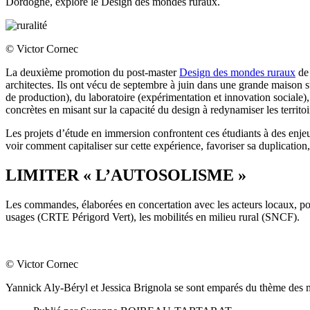
Dordogne, explore le Design des mondes ruraux.
© Victor Cornec
La deuxième promotion du post-master
Design des mondes ruraux
de 
architectes. Ils ont vécu de septembre à juin dans une grande maison sur
de production), du laboratoire (expérimentation et innovation sociale),
concrètes en misant sur la capacité du design à redynamiser les territoi
Les projets d’étude en immersion confrontent ces étudiants à des enjeu
voir comment capitaliser sur cette expérience, favoriser sa duplication
LIMITER « L’AUTOSOLISME »
Les commandes, élaborées en concertation avec les acteurs locaux, porta
usages (CRTE Périgord Vert), les mobilités en milieu rural (SNCF).
© Victor Cornec
Yannick Aly-Béryl et Jessica Brignola se sont emparés du thème de