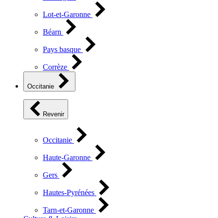
Lot-et-Garonne
Béarn
Pays basque
Corrèze
Occitanie
Revenir
Occitanie
Haute-Garonne
Gers
Hautes-Pyrénées
Tarn-et-Garonne