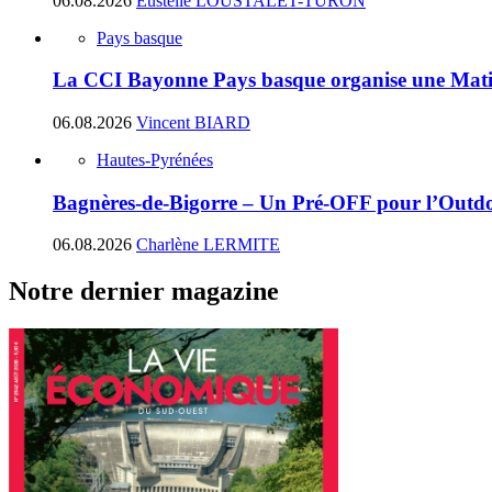
06.08.2026
Eustelle LOUSTALET-TURON
Pays basque
La CCI Bayonne Pays basque organise une Matin
06.08.2026
Vincent BIARD
Hautes-Pyrénées
Bagnères-de-Bigorre – Un Pré-OFF pour l’Outdoo
06.08.2026
Charlène LERMITE
Notre dernier magazine