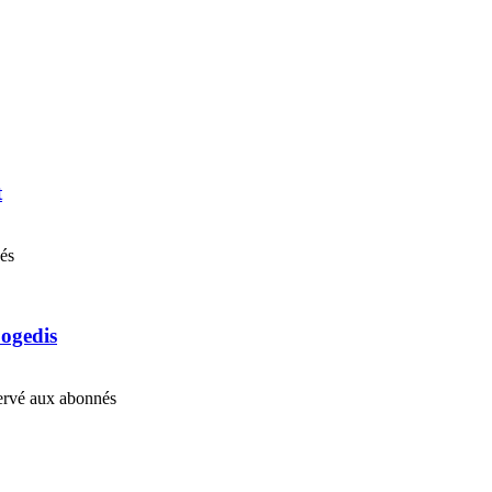
t
nés
Cogedis
éservé aux abonnés