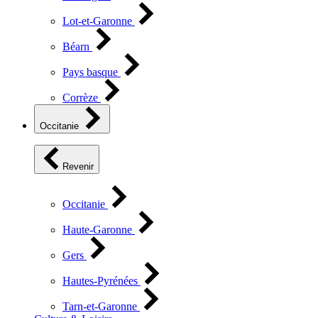
Lot-et-Garonne
Béarn
Pays basque
Corrèze
Occitanie
Revenir
Occitanie
Haute-Garonne
Gers
Hautes-Pyrénées
Tarn-et-Garonne