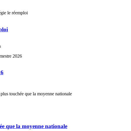
ploi
s
26
chée que la moyenne nationale