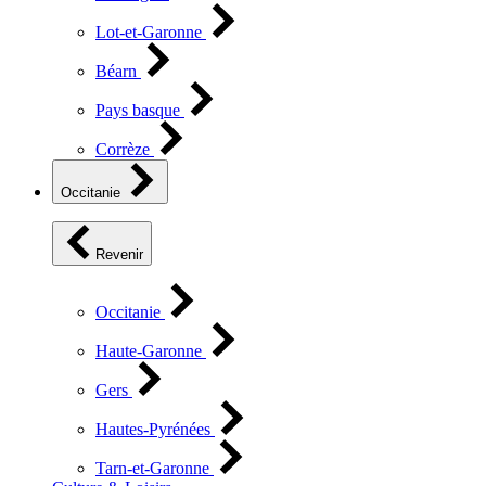
Lot-et-Garonne
Béarn
Pays basque
Corrèze
Occitanie
Revenir
Occitanie
Haute-Garonne
Gers
Hautes-Pyrénées
Tarn-et-Garonne