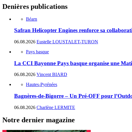
Denières publications
Béarn
Safran Helicopter Engines renforce sa collabora
06.08.2026
Eustelle LOUSTALET-TURON
Pays basque
La CCI Bayonne Pays basque organise une Matin
06.08.2026
Vincent BIARD
Hautes-Pyrénées
Bagnères-de-Bigorre – Un Pré-OFF pour l’Outdoo
06.08.2026
Charlène LERMITE
Notre dernier magazine