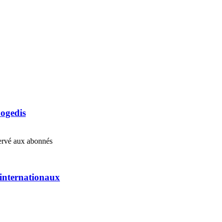
Cogedis
éservé aux abonnés
s internationaux