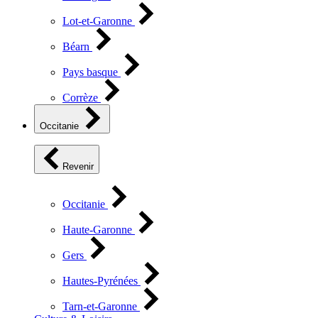
Lot-et-Garonne
Béarn
Pays basque
Corrèze
Occitanie
Revenir
Occitanie
Haute-Garonne
Gers
Hautes-Pyrénées
Tarn-et-Garonne