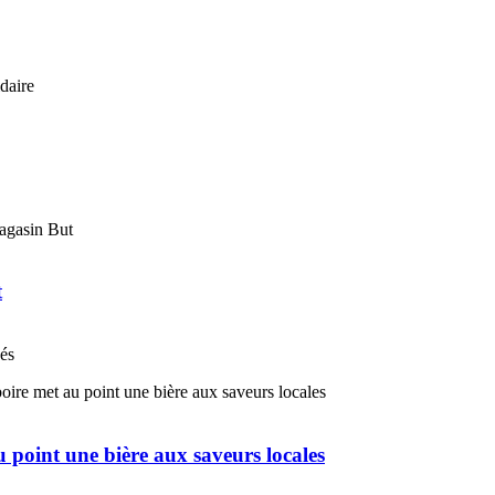
t
nés
u point une bière aux saveurs locales