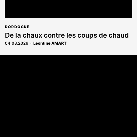
DORDOGNE
De la chaux contre les coups de chaud
04.08.2026
Léontine AMART
Coordonnées
108 rue Fondaudège - CS71900
33081 Bordeaux Cedex
Tél. 05 56 81 17 32
A propos
Qui sommes-nous