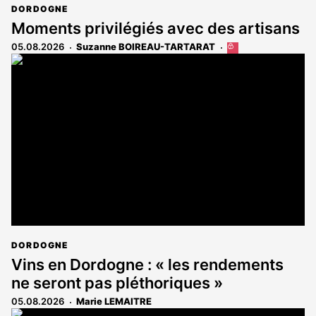
DORDOGNE
Moments privilégiés avec des artisans
05.08.2026
Suzanne BOIREAU-TARTARAT
Cet
article
est
réservé
aux
abonnés
DORDOGNE
Vins en Dordogne : « les rendements
ne seront pas pléthoriques »
05.08.2026
Marie LEMAITRE