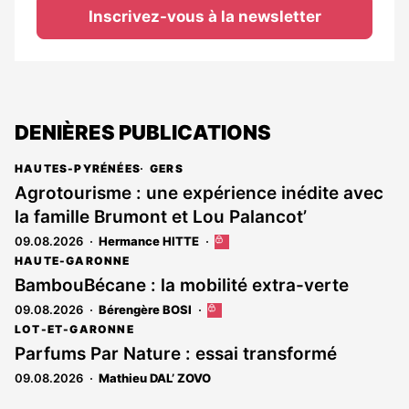
Inscrivez-vous à la newsletter
DENIÈRES PUBLICATIONS
HAUTES-PYRÉNÉES
GERS
Agrotourisme : une expérience inédite avec
la famille Brumont et Lou Palancot’
09.08.2026
Hermance HITTE
Cet
article
HAUTE-GARONNE
est
BambouBécane : la mobilité extra-verte
réservé
09.08.2026
Bérengère BOSI
Cet
aux
article
abonnés
LOT-ET-GARONNE
est
Parfums Par Nature : essai transformé
réservé
09.08.2026
Mathieu DAL’ ZOVO
aux
abonnés