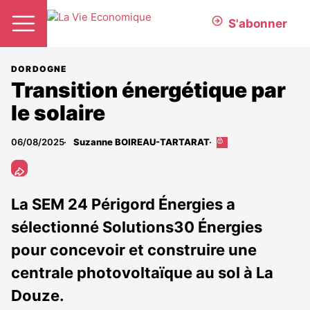
S'abonner
DORDOGNE
Transition énergétique par
le solaire
06/08/2025
Suzanne BOIREAU-TARTARAT
Cet
article
est
réservé
aux
La SEM 24 Périgord Énergies a
abonnés
sélectionné Solutions30 Énergies
pour concevoir et construire une
centrale photovoltaïque au sol à La
Douze.