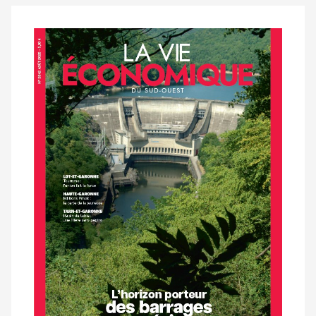
Notre
dernier
magazine