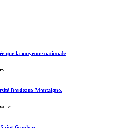
chée que la moyenne nationale
nés
ersité Bordeaux Montaigne.
abonnés
e Saint-Gaudens