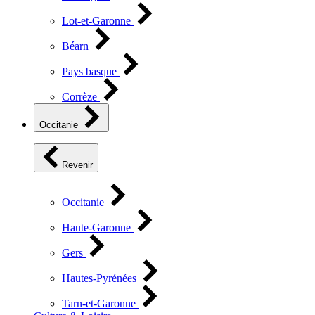
Lot-et-Garonne
Béarn
Pays basque
Corrèze
Occitanie
Revenir
Occitanie
Haute-Garonne
Gers
Hautes-Pyrénées
Tarn-et-Garonne