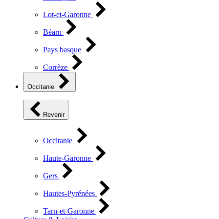
Lot-et-Garonne
Béarn
Pays basque
Corrèze
Occitanie
Revenir
Occitanie
Haute-Garonne
Gers
Hautes-Pyrénées
Tarn-et-Garonne