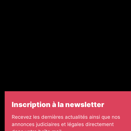
Ventes aux enchères & opportunités
Recrutement
Nos partenaires
Legal Medias
Échos Judiciaires Girondins
7 Jours
Informateur Judiciaire
Les Annonces Landaises
Inscription à la newsletter
Recevez les dernières actualités ainsi que nos
annonces judiciaires et légales directement