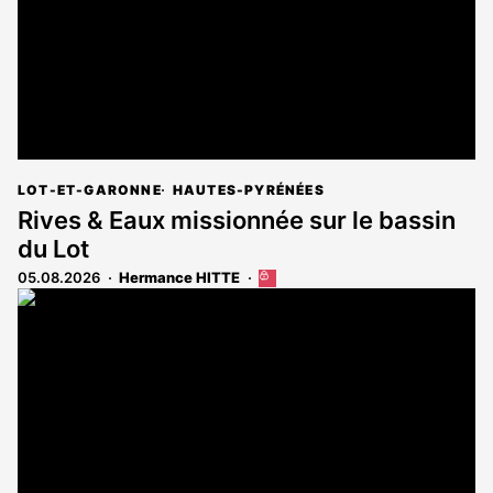
LOT-ET-GARONNE
HAUTES-PYRÉNÉES
Rives & Eaux missionnée sur le bassin
du Lot
05.08.2026
Hermance HITTE
Cet
article
est
réservé
aux
abonnés