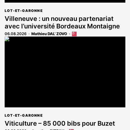
LOT-ET-GARONNE
Villeneuve : un nouveau partenariat
avec l’université Bordeaux Montaigne
06.08.2026
Mathieu DAL’ ZOVO
Cet
article
est
réservé
aux
abonnés
LOT-ET-GARONNE
Viticulture – 85 000 bibs pour Buzet