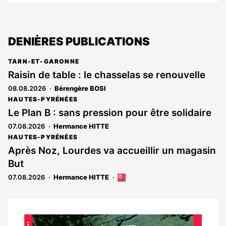
DENIÈRES PUBLICATIONS
TARN-ET-GARONNE
Raisin de table : le chasselas se renouvelle
08.08.2026
Bérengère BOSI
HAUTES-PYRÉNÉES
Le Plan B : sans pression pour être solidaire
07.08.2026
Hermance HITTE
HAUTES-PYRÉNÉES
Après Noz, Lourdes va accueillir un magasin
But
07.08.2026
Hermance HITTE
Cet
article
est
réservé
aux
Notre
abonnés