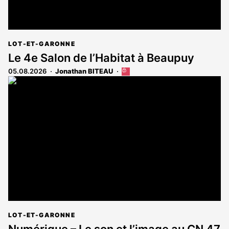
LOT-ET-GARONNE
Le 4e Salon de l’Habitat à Beaupuy
05.08.2026
Jonathan BITEAU
Cet
article
est
réservé
aux
abonnés
LOT-ET-GARONNE