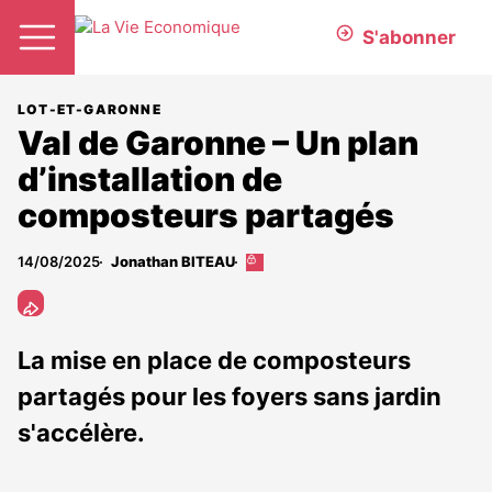
S'abonner
LOT-ET-GARONNE
Val de Garonne – Un plan
d’installation de
composteurs partagés
14/08/2025
Jonathan BITEAU
Cet
article
est
réservé
aux
La mise en place de composteurs
abonnés
partagés pour les foyers sans jardin
s'accélère.