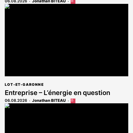
06.08.2026
Jonathan BITEAU
Cet
article
est
réservé
aux
abonnés
LOT-ET-GARONNE
Entreprise – L’énergie en question
06.08.2026
Jonathan BITEAU
Cet
article
est
réservé
aux
abonnés