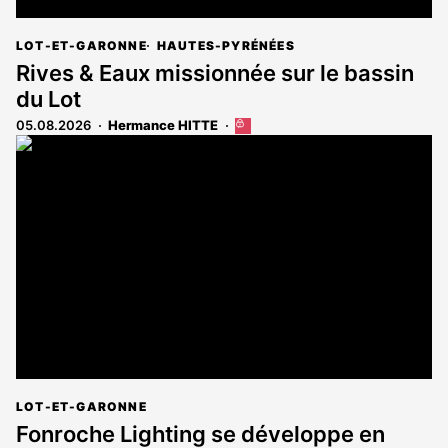
LOT-ET-GARONNE
HAUTES-PYRÉNÉES
Rives & Eaux missionnée sur le bassin
du Lot
05.08.2026
Hermance HITTE
Cet
article
est
réservé
aux
abonnés
LOT-ET-GARONNE
Fonroche Lighting se développe en