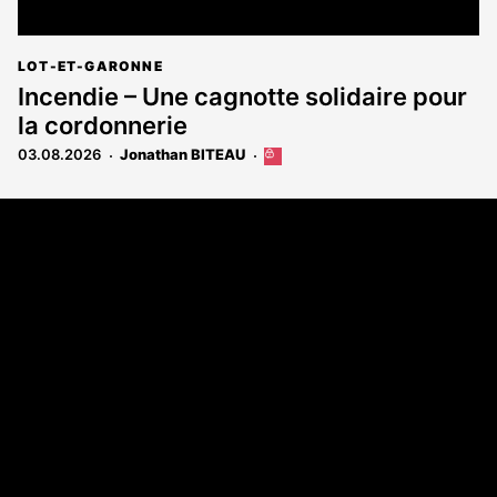
LOT-ET-GARONNE
Incendie – Une cagnotte solidaire pour
la cordonnerie
03.08.2026
Jonathan BITEAU
Cet
article
est
Coordonnées
réservé
aux
108 rue Fondaudège - CS71900
abonnés
33081 Bordeaux Cedex
Tél. 05 56 81 17 32
A propos
Qui sommes-nous