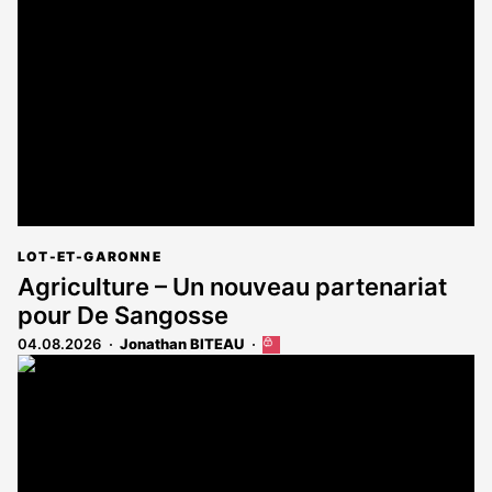
réservé
aux
abonnés
LOT-ET-GARONNE
Agriculture – Un nouveau partenariat
pour De Sangosse
04.08.2026
Jonathan BITEAU
Cet
article
est
réservé
aux
abonnés