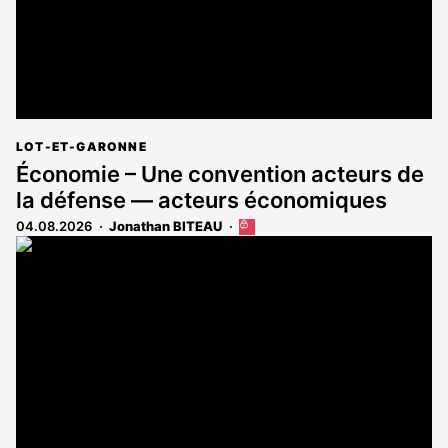
LOT-ET-GARONNE
Économie – Une convention acteurs de
la défense — acteurs économiques
04.08.2026
Jonathan BITEAU
Cet
article
est
réservé
aux
abonnés