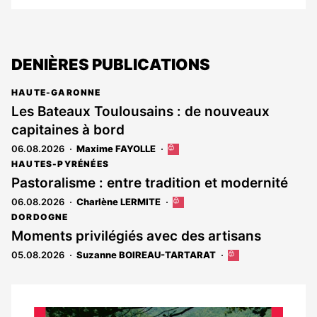
DENIÈRES PUBLICATIONS
HAUTE-GARONNE
Les Bateaux Toulousains : de nouveaux
capitaines à bord
06.08.2026
Maxime FAYOLLE
Cet
article
HAUTES-PYRÉNÉES
est
Pastoralisme : entre tradition et modernité
réservé
06.08.2026
Charlène LERMITE
Cet
aux
article
abonnés
DORDOGNE
est
Moments privilégiés avec des artisans
réservé
05.08.2026
Suzanne BOIREAU-TARTARAT
Cet
aux
article
abonnés
est
réservé
aux