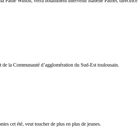
a Pathé Wilson, verra notamment intervenir Isabelle Patrier, directrice
ident de la Communauté d’agglomération du Sud-Est toulousain.
es cet été, veut toucher de plus en plus de jeunes.