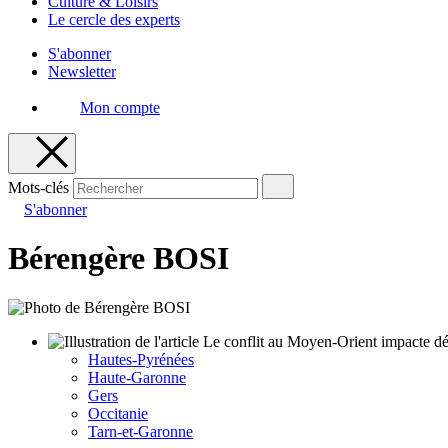
Culture & Loisirs
Le cercle des experts
S'abonner
Newsletter
Mon compte
Mots-clés
S'abonner
Bérengère BOSI
Hautes-Pyrénées
Haute-Garonne
Gers
Occitanie
Tarn-et-Garonne