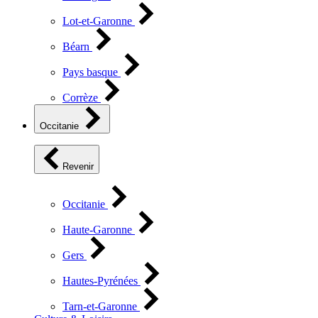
Lot-et-Garonne
Béarn
Pays basque
Corrèze
Occitanie
Revenir
Occitanie
Haute-Garonne
Gers
Hautes-Pyrénées
Tarn-et-Garonne