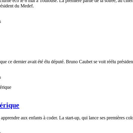
urne éco le 6 mai à Toulouse. La première partie de la soirée, au ciném
président du Medef.
s
rsque ce dernier avait été élu député. Bruno Caubet se voit réélu prés
s
érique
ndre aux enfants à coder. La start-up, qui lance ses premières coloni