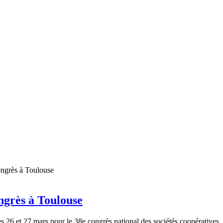
ongrès à Toulouse
s 26 et 27 mars pour le 38e congrès national des sociétés coopératives.