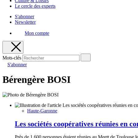
Culture & Loisirs
Le cercle des experts
S'abonner
Newsletter
Mon compte
Mots-clés
S'abonner
Bérengère BOSI
Haute-Garonne
Les sociétés coopératives réunies en c
Près de 1 600 personnes étaient réunies au Meett de Toulouse le