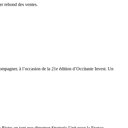
er rebond des ventes.
compagner, à l’occasion de la 21e édition d’Occitanie Invest. Un
stes en tant que directeur Strategic Unit pour la France.