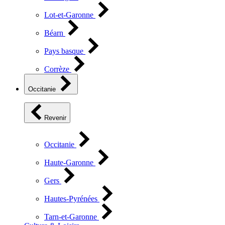
Lot-et-Garonne
Béarn
Pays basque
Corrèze
Occitanie
Revenir
Occitanie
Haute-Garonne
Gers
Hautes-Pyrénées
Tarn-et-Garonne