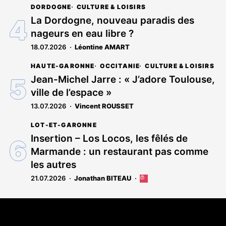
DORDOGNE
CULTURE & LOISIRS
est
réservé
La Dordogne, nouveau paradis des
aux
nageurs en eau libre ?
abonnés
18.07.2026
Léontine AMART
HAUTE-GARONNE
OCCITANIE
CULTURE & LOISIRS
Jean-Michel Jarre : « J’adore Toulouse,
ville de l’espace »
13.07.2026
Vincent ROUSSET
LOT-ET-GARONNE
Insertion – Los Locos, les fêlés de
Marmande : un restaurant pas comme
les autres
21.07.2026
Jonathan BITEAU
Cet
article
est
Coordonnées
réservé
aux
108 rue Fondaudège - CS71900