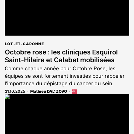
LOT-ET-GARONNE
Octobre rose : les cliniques Esquirol
Saint-Hilaire et Calabet mobilisées
Comme chaque année pour Octobre Rose, les
équipes se sont fortement investies pour rappeler
l'importance du dépistage du cancer du sein.
31.10.2025
Mathieu DAL’ ZOVO
Cet
article
est
réservé
aux
abonnés