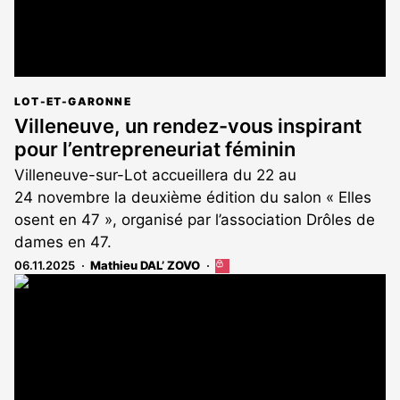
LOT-ET-GARONNE
Villeneuve, un rendez-vous inspirant
pour l’entrepreneuriat féminin
Villeneuve-sur-Lot accueillera du 22 au
24 novembre la deuxième édition du salon « Elles
osent en 47 », organisé par l’association Drôles de
dames en 47.
06.11.2025
Mathieu DAL’ ZOVO
Cet
article
est
réservé
aux
abonnés