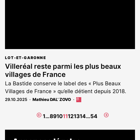
LOT-ET-GARONNE
Villeréal reste parmi les plus beaux
villages de France
La Bastide conserve le label des « Plus Beaux
Villages de France » qu’elle détient depuis 2018.
29.10.2025
Mathieu DAL’ ZOVO
Cet
article
est
Page
Page
1
…
8
9
10
11
12
13
14
…
54
réservé
précédente
suivante
aux
abonnés