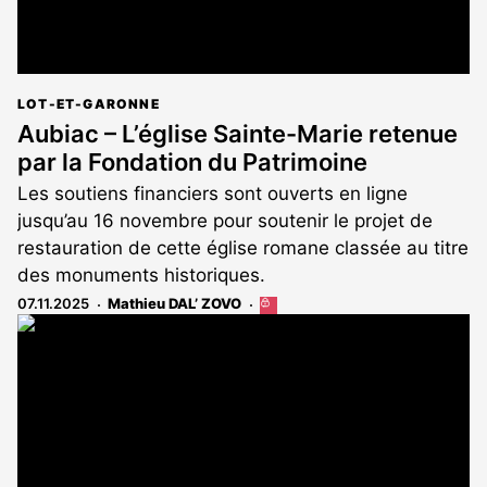
LOT-ET-GARONNE
Aubiac – L’église Sainte-Marie retenue
par la Fondation du Patrimoine
Les soutiens financiers sont ouverts en ligne
jusqu’au 16 novembre pour soutenir le projet de
restauration de cette église romane classée au titre
des monuments historiques.
07.11.2025
Mathieu DAL’ ZOVO
Cet
article
est
réservé
aux
abonnés