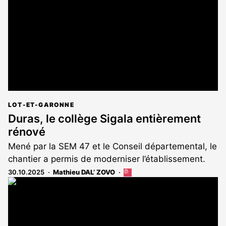
aux
abonnés
LOT-ET-GARONNE
Duras, le collège Sigala entièrement
rénové
Mené par la SEM 47 et le Conseil départemental, le
chantier a permis de moderniser l’établissement.
30.10.2025
Mathieu DAL’ ZOVO
Cet
article
est
réservé
aux
abonnés