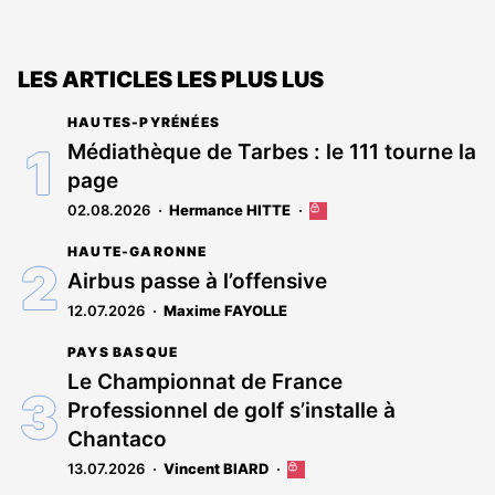
LES ARTICLES LES PLUS LUS
HAUTES-PYRÉNÉES
Médiathèque de Tarbes : le 111 tourne la
page
02.08.2026
Hermance HITTE
Cet
article
HAUTE-GARONNE
est
réservé
Airbus passe à l’offensive
aux
12.07.2026
Maxime FAYOLLE
abonnés
PAYS BASQUE
Le Championnat de France
Professionnel de golf s’installe à
Chantaco
13.07.2026
Vincent BIARD
Cet
article