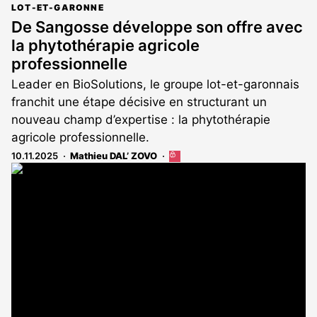
LOT-ET-GARONNE
De Sangosse développe son offre avec
la phytothérapie agricole
professionnelle
Leader en BioSolutions, le groupe lot-et-garonnais
franchit une étape décisive en structurant un
nouveau champ d’expertise : la phytothérapie
agricole professionnelle.
10.11.2025
Mathieu DAL’ ZOVO
Cet
article
est
réservé
aux
abonnés