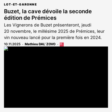
LOT-ET-GARONNE
Buzet, la cave dévoile la seconde
édition de Prémices
Les Vignerons de Buzet présenteront, jeudi
20 novembre, le millésime 2025 de Prémices, leur
vin nouveau lancé pour la première fois en 2024.
10.11.2025
Mathieu DAL’ ZOVO
Cet
article
est
réservé
aux
abonnés