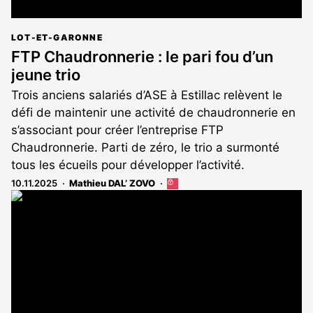
LOT-ET-GARONNE
FTP Chaudronnerie : le pari fou d’un
jeune trio
Trois anciens salariés d’ASE à Estillac relèvent le
défi de maintenir une activité de chaudronnerie en
s’associant pour créer l’entreprise FTP
Chaudronnerie. Parti de zéro, le trio a surmonté
tous les écueils pour développer l’activité.
10.11.2025
Mathieu DAL’ ZOVO
Cet
article
est
réservé
aux
abonnés