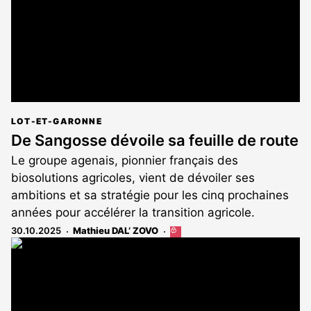
LOT-ET-GARONNE
De Sangosse dévoile sa feuille de route
Le groupe agenais, pionnier français des
biosolutions agricoles, vient de dévoiler ses
ambitions et sa stratégie pour les cinq prochaines
années pour accélérer la transition agricole.
30.10.2025
Mathieu DAL’ ZOVO
Cet
article
est
réservé
aux
abonnés